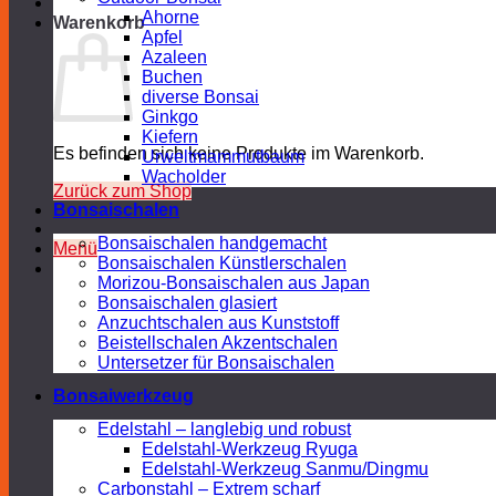
Ahorne
Warenkorb
Apfel
Azaleen
Buchen
diverse Bonsai
Ginkgo
Kiefern
Es befinden sich keine Produkte im Warenkorb.
Urweltmammutbaum
Wacholder
Zurück zum Shop
Bonsaischalen
Bonsaischalen handgemacht
Menü
Bonsaischalen Künstlerschalen
Morizou-Bonsaischalen aus Japan
Bonsaischalen glasiert
Anzuchtschalen aus Kunststoff
Beistellschalen Akzentschalen
Untersetzer für Bonsaischalen
Bonsaiwerkzeug
Edelstahl – langlebig und robust
Edelstahl-Werkzeug Ryuga
Edelstahl-Werkzeug Sanmu/Dingmu
Carbonstahl – Extrem scharf