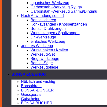
japanisches Werkzeug
Carbonstahl-Werkzeug Ryuga
Carbonstahl-Werkzeug Sanmu/Dingmu
Nach Anwendung sortiert
Bonsaischeren
Konkavzangen / Knospenzangen
Bonsai-Drahtzangen
Wurzelzangen / Spaltzangen
Jin-Werkzeuge
einfaches Werkzeug
anderes Werkzeug
Wurzelhaken / Krallen
Werkzeug-Set
Biegewerkzeuge
Bonsai-Säge
Werkzeugpflege
BONSAIZUBEHÖR
Nützlich und wichtig
Bonsaidraht
BONSAI-DÜNGER
Giessgeräte
Gutscheine
BONSAIBÜCHER