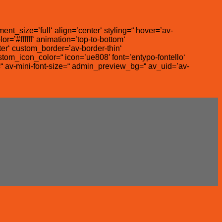
t_size=’full‘ align=’center‘ styling=“ hover=’av-
r=’#ffffff‘ animation=’top-to-bottom‘
er‘ custom_border=’av-border-thin‘
m_icon_color=“ icon=’ue808′ font=’entypo-fontello‘
=“ av-mini-font-size=“ admin_preview_bg=“ av_uid=’av-