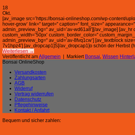
18
Okt.
[av_image src=’https://bonsai-onlineshop.com/wp-content/uploa
hover-grow‘ link=“ target=“ caption=“ font_size=“ appearance=“
admin_preview_bg=“ av_uid=’av-wd61a8′][/av_image] [av_hr cl
custom_width=’50px‘ custom_border_color=“ custom_margin_to
admin_preview_bg=“ av_uid=’av-8fvq1cw‘] [av_textblock size=“
7v1hpz4′] [av_dropcap1]S[/av_dropcap1]o schön der Herbst (hi
Weiterlesen
→
Veröffentlicht am
Allgemein
|
Markiert
Bonsai
,
Wissen
Hinter
Bonsai OnlineShop
Versandkosten
Zahlungsarten
AGB
Widerruf
Vertrag widerrufen
Datenschutz
Pflegehinweise
Kontakt / Anfahrt
Bequem und sicher zahlen: