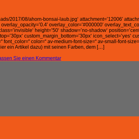
ds/2017/08/ahorn-bonsai-laub.jpg‘ attachment=’12006′ attachmen
 overlay_opacity=’0.4′ overlay_color=’#000000′ overlay_text_colo
ass=’invisible‘ height=’50‘ shadow=’no-shadow‘ position=’cent
p=’30px‘ custom_margin_bottom=’30px‘ icon_select=’yes‘ custo
 font_color=“ color=“ av-medium-font-size=“ av-small-font-size
er ein Artikel dazu) mit seinen Farben, dem […]
lassen Sie einen Kommentar