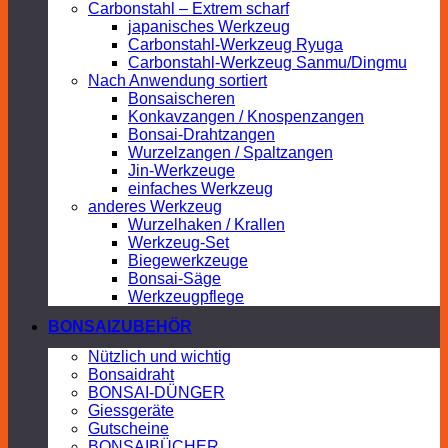
Carbonstahl – Extrem scharf
japanisches Werkzeug
Carbonstahl-Werkzeug Ryuga
Carbonstahl-Werkzeug Sanmu/Dingmu
Nach Anwendung sortiert
Bonsaischeren
Konkavzangen / Knospenzangen
Bonsai-Drahtzangen
Wurzelzangen / Spaltzangen
Jin-Werkzeuge
einfaches Werkzeug
anderes Werkzeug
Wurzelhaken / Krallen
Werkzeug-Set
Biegewerkzeuge
Bonsai-Säge
Werkzeugpflege
BONSAIZUBEHÖR
Nützlich und wichtig
Bonsaidraht
BONSAI-DÜNGER
Giessgeräte
Gutscheine
BONSAIBÜCHER