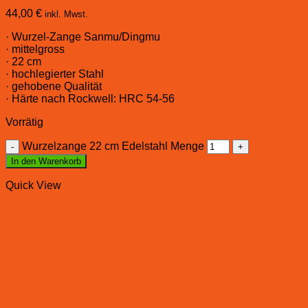
44,00
€
inkl. Mwst.
· Wurzel-Zange Sanmu/Dingmu
· mittelgross
· 22 cm
· hochlegierter Stahl
· gehobene Qualität
· Härte nach Rockwell: HRC 54-56
Vorrätig
Wurzelzange 22 cm Edelstahl Menge
In den Warenkorb
Quick View