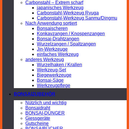
Carbonstahl – Extrem scharf
japanisches Werkzeug
Carbonstahl-Werkzeug Ryuga
Carbonstahl-Werkzeug Sanmu/Dingmu
Nach Anwendung sortiert
Bonsaischeren
Konkavzangen / Knospenzangen
Bonsai-Drahtzangen
Wurzelzangen / Spaltzangen
Jin-Werkzeuge
einfaches Werkzeug
anderes Werkzeug
Wurzelhaken / Krallen
Werkzeug-Set
Biegewerkzeuge
Bonsai-Säge
Werkzeugpflege
BONSAIZUBEHÖR
Nützlich und wichtig
Bonsaidraht
BONSAI-DÜNGER
Giessgeräte
Gutscheine
BONSAIBÜCHER