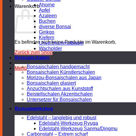
Ahorne
Warenkorb
Apfel
Azaleen
Buchen
diverse Bonsai
Ginkgo
Kiefern
Es befinden sich keine Produkte im Warenkorb.
Urweltmammutbaum
Wacholder
Zurück zum Shop
Bonsaischalen
Bonsaischalen handgemacht
Menü
Bonsaischalen Künstlerschalen
Morizou-Bonsaischalen aus Japan
Bonsaischalen glasiert
Anzuchtschalen aus Kunststoff
Beistellschalen Akzentschalen
Untersetzer für Bonsaischalen
Bonsaiwerkzeug
Edelstahl – langlebig und robust
Edelstahl-Werkzeug Ryuga
Edelstahl-Werkzeug Sanmu/Dingmu
Carbonstahl – Extrem scharf