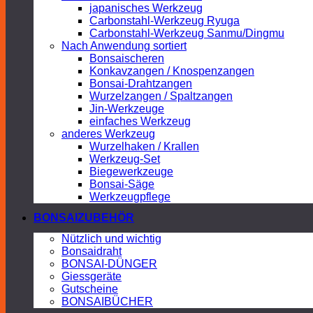
japanisches Werkzeug
Carbonstahl-Werkzeug Ryuga
Carbonstahl-Werkzeug Sanmu/Dingmu
Nach Anwendung sortiert
Bonsaischeren
Konkavzangen / Knospenzangen
Bonsai-Drahtzangen
Wurzelzangen / Spaltzangen
Jin-Werkzeuge
einfaches Werkzeug
anderes Werkzeug
Wurzelhaken / Krallen
Werkzeug-Set
Biegewerkzeuge
Bonsai-Säge
Werkzeugpflege
BONSAIZUBEHÖR
Nützlich und wichtig
Bonsaidraht
BONSAI-DÜNGER
Giessgeräte
Gutscheine
BONSAIBÜCHER