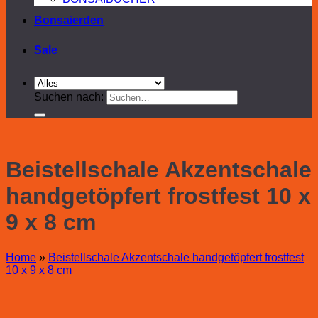
Bonsaierden
Sale
Suchen nach:
Beistellschale Akzentschale
handgetöpfert frostfest 10 x
9 x 8 cm
Home
»
Beistellschale Akzentschale handgetöpfert frostfest
10 x 9 x 8 cm