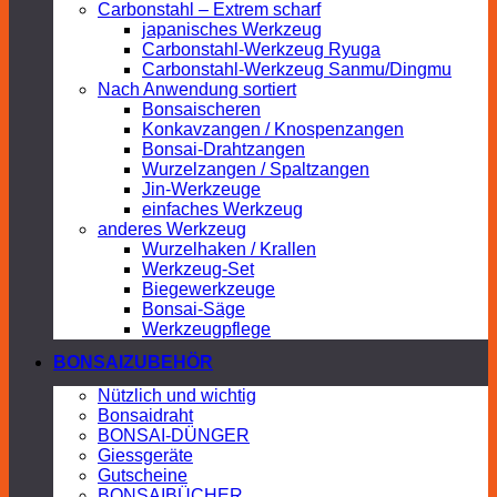
Carbonstahl – Extrem scharf
japanisches Werkzeug
Carbonstahl-Werkzeug Ryuga
Carbonstahl-Werkzeug Sanmu/Dingmu
Nach Anwendung sortiert
Bonsaischeren
Konkavzangen / Knospenzangen
Bonsai-Drahtzangen
Wurzelzangen / Spaltzangen
Jin-Werkzeuge
einfaches Werkzeug
anderes Werkzeug
Wurzelhaken / Krallen
Werkzeug-Set
Biegewerkzeuge
Bonsai-Säge
Werkzeugpflege
BONSAIZUBEHÖR
Nützlich und wichtig
Bonsaidraht
BONSAI-DÜNGER
Giessgeräte
Gutscheine
BONSAIBÜCHER