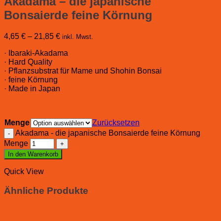
Akadama – die japanische
Bonsaierde feine Körnung
4,65
€
–
21,85
€
inkl. Mwst.
· Ibaraki-Akadama
· Hard Quality
· Pflanzsubstrat für Mame und Shohin Bonsai
· feine Körnung
· Made in Japan
Menge
Zurücksetzen
Akadama - die japanische Bonsaierde feine Körnung
Menge
In den Warenkorb
Quick View
Ähnliche Produkte