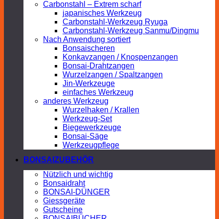
Carbonstahl – Extrem scharf
japanisches Werkzeug
Carbonstahl-Werkzeug Ryuga
Carbonstahl-Werkzeug Sanmu/Dingmu
Nach Anwendung sortiert
Bonsaischeren
Konkavzangen / Knospenzangen
Bonsai-Drahtzangen
Wurzelzangen / Spaltzangen
Jin-Werkzeuge
einfaches Werkzeug
anderes Werkzeug
Wurzelhaken / Krallen
Werkzeug-Set
Biegewerkzeuge
Bonsai-Säge
Werkzeugpflege
BONSAIZUBEHÖR
Nützlich und wichtig
Bonsaidraht
BONSAI-DÜNGER
Giessgeräte
Gutscheine
BONSAIBÜCHER