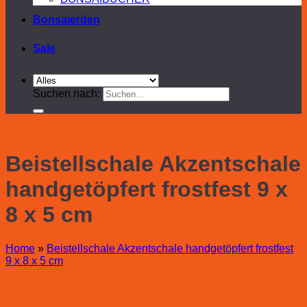
Bonsaierden
Sale
Suchen nach:
Beistellschale Akzentschale
handgetöpfert frostfest 9 x
8 x 5 cm
Home
»
Beistellschale Akzentschale handgetöpfert frostfest
9 x 8 x 5 cm