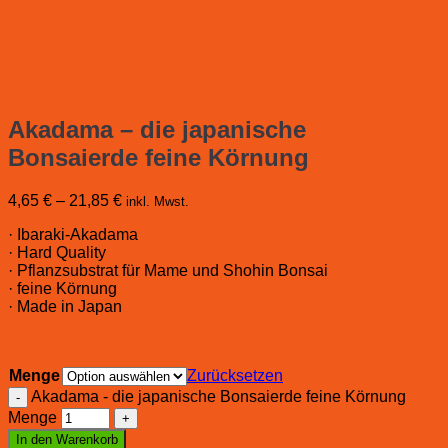
Akadama – die japanische
Bonsaierde feine Körnung
4,65
€
–
21,85
€
inkl. Mwst.
· Ibaraki-Akadama
· Hard Quality
· Pflanzsubstrat für Mame und Shohin Bonsai
· feine Körnung
· Made in Japan
Menge
Zurücksetzen
Akadama - die japanische Bonsaierde feine Körnung
Menge
In den Warenkorb