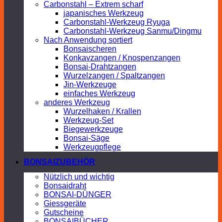
Carbonstahl – Extrem scharf
japanisches Werkzeug
Carbonstahl-Werkzeug Ryuga
Carbonstahl-Werkzeug Sanmu/Dingmu
Nach Anwendung sortiert
Bonsaischeren
Konkavzangen / Knospenzangen
Bonsai-Drahtzangen
Wurzelzangen / Spaltzangen
Jin-Werkzeuge
einfaches Werkzeug
anderes Werkzeug
Wurzelhaken / Krallen
Werkzeug-Set
Biegewerkzeuge
Bonsai-Säge
Werkzeugpflege
BONSAIZUBEHÖR
Nützlich und wichtig
Bonsaidraht
BONSAI-DÜNGER
Giessgeräte
Gutscheine
BONSAIBÜCHER