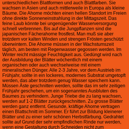
unterschiedlichen Blattformen und auch Blattfarben. Sie
wachsen in Asien und auch mittlerweile in Europa als kleine
Bäume. Die Ahorne möchten einen hellen Standort im Freien
ohne direkte Sonneneinstrahlung in der Mittagszeit. Das
feine Laub könnte bei ungenügender Wasserversorgung
schnell verbrennen. Bis auf die Jungpflanzen sind die
japanischen Fächerahorne frostfest. Man muß sie aber
trotzdem vor kalten Winden und strengen Frösten geschützt
überwintern. Die Ahorne müssen in der Wachstumszeit
täglich, am besten mit Regenwasser gegossen werden. Im
Winter reicht mässige Feuchtigkeit aus. Gedüngt wird nach
der Ausbildung der Blätter wöchentlich mit einem
organischen oder auch wechselweise mit einem
mineralischen Dünger. Alle 2-3 Jahre, vor dem Austrieb im
Frühjahr, sollte in ein lockeres, modernes Substrat umgetopft
werden, das aber trotzdem genug Wasser speichern kann.
Müssen Äste geschnitten werden, sollte das im sehr zeitigen
Frühjahr geschehen, um ein sogenanntes Ausbluten des
Baumes zu verhindern. Junge Triebe die zu lang wachsen,
werden auf 1-2 Blätter zurückgeschnitten. Zu grosse Blätter
werden ganz entfernt. Gesunde, kräftige Ahorne vertragen
einen Blattschnitt im Sommer. Er führt zur Bildung kleinerer
Blätter und zu einer sehr schönen Herbstfärbung. Gedrahtet
sollte auf Grund der sehr empfindlichen Rinde nur werden,
wenn eine Gestaltung durch Schneiden nicht zum