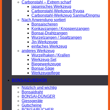
Carbonstahl – Extrem scharf
japanisches Werkzeug
Carbonstahl-Werkzeug Ryuga
Carbonstahl-Werkzeug Sanmu/Dingmu
Nach Anwendung sortiert
Bonsaischeren
Konkavzangen / Knospenzangen
Bonsai-Drahtzangen
Wurzelzangen / Spaltzangen
Jin-Werkzeuge
einfaches Werkzeug
anderes Werkzeug
Wurzelhaken / Krallen
Werkzeug-Set
Biegewerkzeuge
Bonsai-Säge
Werkzeugpflege
BONSAIZUBEHÖR
Nützlich und wichtig
Bonsaidraht
BONSAI-DÜNGER
Giessgeräte
Gutscheine
BONSAIBÜCHER