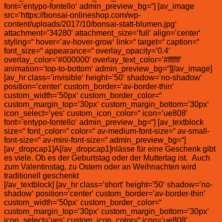
font=’entypo-fontello‘ admin_preview_bg=“] [av_image
src=’https://bonsai-onlineshop.com/wp-
content/uploads/2017/10/bonsai-statt-blumen.jpg‘
attachment=’34280′ attachment_size=’full‘ align=’center‘
styling=“ hover=’av-hover-grow‘ link=“ target=“ caption=“
font_size=“ appearance=“ overlay_opacity=’0.4′
overlay_color=’#000000′ overlay_text_color=’#ffffff‘
animation=’top-to-bottom‘ admin_preview_bg=“][/av_image]
[av_hr class=’invisible‘ height=’50‘ shadow=’no-shadow‘
position=’center‘ custom_border=’av-border-thin‘
custom_width=’50px‘ custom_border_color=“
custom_margin_top=’30px‘ custom_margin_bottom=’30px‘
icon_select=’yes‘ custom_icon_color=“ icon=’ue808′
font=’entypo-fontello‘ admin_preview_bg=“] [av_textblock
size=“ font_color=“ color=“ av-medium-font-size=“ av-small-
font-size=“ av-mini-font-size=“ admin_preview_bg=“]
[av_dropcap1]A[/av_dropcap1]nlässe für eine Geschenk gibt
es viele. Ob es der Geburtstag oder der Muttertag ist. Auch
zum Valentinstag, zu Ostern oder an Weihnachten wird
traditionell geschenkt
[/av_textblock] [av_hr class=’short‘ height=’50‘ shadow=’no-
shadow‘ position=’center‘ custom_border=’av-border-thin‘
custom_width=’50px‘ custom_border_color=“
custom_margin_top=’30px‘ custom_margin_bottom=’30px‘
icon_select=’yes‘ custom_icon_color=“ icon=’ue808′