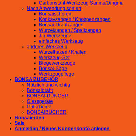
Carbonstahl-Werkzeug Sanmu/Dingmu
Nach Anwendung sortiert
Bonsaischeren
Konkavzangen / Knospenzangen
Bonsai-Drahtzangen
Wurzelzangen / Spaltzangen
Jin-Werkzeuge
einfaches Werkzeug
anderes Werkzeug
Wurzelhaken / Krallen
Werkzeug-Set
Biegewerkzeuge
Bonsai-Säge
Werkzeugpflege
BONSAIZUBEHÖR
Nützlich und wichtig
Bonsaidraht
BONSAI-DÜNGER
Giessgeräte
Gutscheine
BONSAIBÜCHER
Bonsaierden
Sale
Anmelden / Neues Kundenkonto anlegen