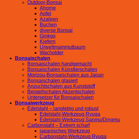
Outdoor-Bonsai
Ahorne
Apfel
Azaleen
Buchen
diverse Bonsai
Ginkgo
Kiefern
Urweltmammutbaum
Wacholder
Bonsaischalen
Bonsaischalen handgemacht
Bonsaischalen Künstlerschalen
Morizou-Bonsaischalen aus Japan
Bonsaischalen glasiert
Anzuchtschalen aus Kunststoff
Beistellschalen Akzentschalen
Untersetzer für Bonsaischalen
Bonsaiwerkzeug
Edelstahl – langlebig und robust
Edelstahl-Werkzeug Ryuga
Edelstahl-Werkzeug Sanmu/Dingmu
Carbonstahl – Extrem scharf
japanisches Werkzeug
Carbonstahl-Werkzeug Ryuga