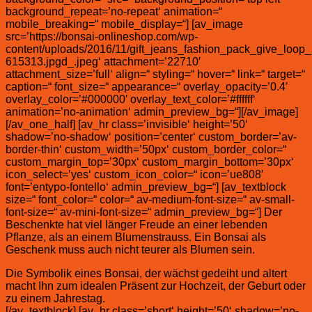
background_repeat=’no-repeat‘ animation=“
mobile_breaking=“ mobile_display=“] [av_image
src=’https://bonsai-onlineshop.com/wp-
content/uploads/2016/11/gift_jeans_fashion_pack_give_loop_
615313.jpgd_.jpeg‘ attachment=’22710′
attachment_size=’full‘ align=“ styling=“ hover=“ link=“ target=“
caption=“ font_size=“ appearance=“ overlay_opacity=’0.4′
overlay_color=’#000000′ overlay_text_color=’#ffffff‘
animation=’no-animation‘ admin_preview_bg=“][/av_image]
[/av_one_half] [av_hr class=’invisible‘ height=’50‘
shadow=’no-shadow‘ position=’center‘ custom_border=’av-
border-thin‘ custom_width=’50px‘ custom_border_color=“
custom_margin_top=’30px‘ custom_margin_bottom=’30px‘
icon_select=’yes‘ custom_icon_color=“ icon=’ue808′
font=’entypo-fontello‘ admin_preview_bg=“] [av_textblock
size=“ font_color=“ color=“ av-medium-font-size=“ av-small-
font-size=“ av-mini-font-size=“ admin_preview_bg=“] Der
Beschenkte hat viel länger Freude an einer lebenden
Pflanze, als an einem Blumenstrauss. Ein Bonsai als
Geschenk muss auch nicht teurer als Blumen sein.
Die Symbolik eines Bonsai, der wächst gedeiht und altert
macht Ihn zum idealen Präsent zur Hochzeit, der Geburt oder
zu einem Jahrestag.
[/av_textblock] [av_hr class=’short‘ height=’50‘ shadow=’no-