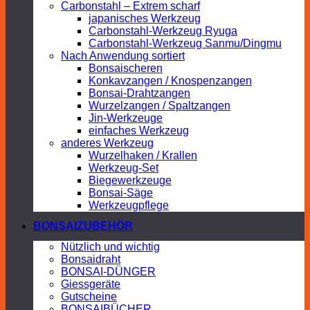
Carbonstahl – Extrem scharf
japanisches Werkzeug
Carbonstahl-Werkzeug Ryuga
Carbonstahl-Werkzeug Sanmu/Dingmu
Nach Anwendung sortiert
Bonsaischeren
Konkavzangen / Knospenzangen
Bonsai-Drahtzangen
Wurzelzangen / Spaltzangen
Jin-Werkzeuge
einfaches Werkzeug
anderes Werkzeug
Wurzelhaken / Krallen
Werkzeug-Set
Biegewerkzeuge
Bonsai-Säge
Werkzeugpflege
BONSAIZUBEHÖR
Nützlich und wichtig
Bonsaidraht
BONSAI-DÜNGER
Giessgeräte
Gutscheine
BONSAIBÜCHER