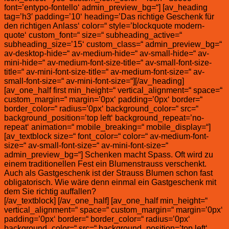
font=’entypo-fontello‘ admin_preview_bg=“] [av_heading
tag=’h3′ padding=’10‘ heading=’Das richtige Geschenk für
den richtigen Anlass‘ color=“ style=’blockquote modern-
quote‘ custom_font=“ size=“ subheading_active=“
subheading_size=’15‘ custom_class=“ admin_preview_bg=“
av-desktop-hide=“ av-medium-hide=“ av-small-hide=“ av-
mini-hide=“ av-medium-font-size-title=“ av-small-font-size-
title=“ av-mini-font-size-title=“ av-medium-font-size=“ av-
small-font-size=“ av-mini-font-size=“][/av_heading]
[av_one_half first min_height=“ vertical_alignment=“ space=“
custom_margin=“ margin=’0px‘ padding=’0px‘ border=“
border_color=“ radius=’0px‘ background_color=“ src=“
background_position=’top left‘ background_repeat=’no-
repeat‘ animation=“ mobile_breaking=“ mobile_display=“]
[av_textblock size=“ font_color=“ color=“ av-medium-font-
size=“ av-small-font-size=“ av-mini-font-size=“
admin_preview_bg=“] Schenken macht Spass. Oft wird zu
einem traditionellen Fest ein Blumenstrauss verschenkt.
Auch als Gastgeschenk ist der Strauss Blumen schon fast
obligatorisch. Wie wäre denn einmal ein Gastgeschenk mit
dem Sie richtig auffallen?
[/av_textblock] [/av_one_half] [av_one_half min_height=“
vertical_alignment=“ space=“ custom_margin=“ margin=’0px‘
padding=’0px‘ border=“ border_color=“ radius=’0px‘
background_color=“ src=“ background_position=’top left‘