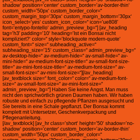
shadow‘ position=’center‘ custom_border=’av-border-thin‘
custom_width=’50px‘ custom_border_color=“
custom_margin_top=’30px‘ custom_margin_bottom=’30px‘
icon_select=’yes‘ custom_icon_color=“ icon=’ue808′
font=’entypo-fontello‘ admin_preview_bg=“] [av_heading
tag=’h3′ padding=’10‘ heading=’Ist ein Bonsai nicht
kompliziert?‘ color=“ style=’blockquote modern-quote‘
custom_font=“ size=“ subheading_active=“
subheading_size=’15‘ custom_class=“ admin_preview_bg=“
av-desktop-hide=“ av-medium-hide=“ av-small-hide=“ av-
mini-hide=“ av-medium-font-size-title=“ av-small-font-size-
title=“ av-mini-font-size-title=“ av-medium-font-size=“ av-
small-font-size=“ av-mini-font-size=“][/av_heading]
[av_textblock size=“ font_color=“ color=“ av-medium-font-
size=“ av-small-font-size=“ av-mini-font-size=“
admin_preview_bg=“] Haben Sie keine Angst. Man muss
nicht den sprichwörtlich grünen Daumen haben. Wir haben
robuste und einfach zu pflegende Pflanzen ausgesucht und
Sie bereits in eine Schale gepflanzt. Der Bonsai kommt
komplett mit Untersetzer, Geschenkverpackung und
Pflegenanleitung.
[/av_textblock] [av_hr class=’short‘ height=’50‘ shadow=’no-
shadow‘ position=’center‘ custom_border=’av-border-thin‘
custom_width=’50px‘ custom_border_color=“