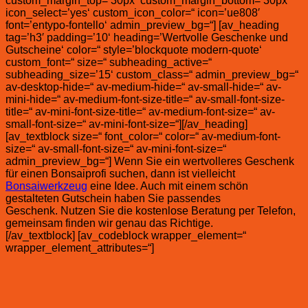
custom_margin_top=’30px‘ custom_margin_bottom=’30px‘
icon_select=’yes‘ custom_icon_color=“ icon=’ue808′
font=’entypo-fontello‘ admin_preview_bg=“] [av_heading
tag=’h3′ padding=’10‘ heading=’Wertvolle Geschenke und
Gutscheine‘ color=“ style=’blockquote modern-quote‘
custom_font=“ size=“ subheading_active=“
subheading_size=’15‘ custom_class=“ admin_preview_bg=“
av-desktop-hide=“ av-medium-hide=“ av-small-hide=“ av-
mini-hide=“ av-medium-font-size-title=“ av-small-font-size-
title=“ av-mini-font-size-title=“ av-medium-font-size=“ av-
small-font-size=“ av-mini-font-size=“][/av_heading]
[av_textblock size=“ font_color=“ color=“ av-medium-font-
size=“ av-small-font-size=“ av-mini-font-size=“
admin_preview_bg=“] Wenn Sie ein wertvolleres Geschenk
für einen Bonsaiprofi suchen, dann ist vielleicht
Bonsaiwerkzeug
eine Idee. Auch mit einem schön
gestalteten Gutschein haben Sie passendes
Geschenk. Nutzen Sie die kostenlose Beratung per Telefon,
gemeinsam finden wir genau das Richtige.
[/av_textblock] [av_codeblock wrapper_element=“
wrapper_element_attributes=“]