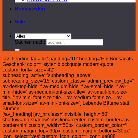
Bonsaierden
Sale
Suchen nach:
[av_heading tag=’h1′ padding=’10‘ heading=’Ein Bonsai als
Geschenk‘ color=“ style=’blockquote modern-quote‘
custom_font=“ size=’42‘
subheading_active=’subheading_above‘
subheading_size=’15‘ custom_class=“ admin_preview_bg=“
av-desktop-hide=“ av-medium-hide=“ av-small-hide=“ av-
mini-hide=“ av-medium-font-size-title=“ av-small-font-size-
title=“ av-mini-font-size-title=“ av-medium-font-size=“ av-
small-font-size=“ av-mini-font-size=“] Lebende Bäume statt
Blumen
[/av_heading] [av_hr class=’invisible‘ height=’50‘
shadow=’no-shadow‘ position=’center‘ custom_border=’av-
border-thin‘ custom_width=’50px‘ custom_border_color=“
custom_margin_top=’30px‘ custom_margin_bottom=’30px‘
icon_select=’yes‘ custom_icon_color=“ icon=’ue808′