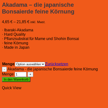
Akadama – die japanische
Bonsaierde feine Körnung
4,65
€
–
21,85
€
inkl. Mwst.
· Ibaraki-Akadama
· Hard Quality
· Pflanzsubstrat für Mame und Shohin Bonsai
· feine Körnung
· Made in Japan
Menge
Zurücksetzen
Akadama - die japanische Bonsaierde feine Körnung
Menge
In den Warenkorb
Quick View