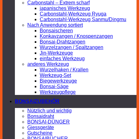
Carbonstahl – Extrem scharf
japanisches Werkzeug
Carbonstahl-Werkzeug Ryuga
Carbonstahl-Werkzeug Sanmu/Dingmu
Nach Anwendung sortiert
Bonsaischeren
Konkavzangen / Knospenzangen
Bonsai-Drahtzangen
Wurzelzangen / Spaltzangen
Jin-Werkzeuge
einfaches Werkzeug
anderes Werkzeug
Wurzelhaken / Krallen
Werkzeug-Set
Biegewerkzeuge
Bonsai-Säge
Werkzeugpflege
BONSAIZUBEHÖR
Nützlich und wichtig
Bonsaidraht
BONSAI-DÜNGER
Giessgeräte
Gutscheine
BONSAIBÜCHER