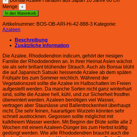
Bonsai Azalee Hanabin aus Japan 10 Jahre 60 cm
Menge
In den Warenkorb
Artikelnummer:
BOS-OB-ARI-Hi-42-888-3
Kategorie:
Azaleen
Beschreibung
Zusätzliche Information
Die Azalee, Rhododendron indicum, gehört der riesigen
Familie der Rhododendren an. In ihrer Heimat Asien wächst
sie als sehr brillant blühender Strauch. Auch als Bonsai blüht
die auf Japanisch Satsuki heissende Azalee ab dem späten
Frühjahr bis zum Sommer reichlich. Während der
Vegetationszeit sollte die Azalee im Halbschatten im Freien
aufgestellt werden. Da manche Sorten nicht ganz winterhart
sind, sollte die Azalee hell, kühl, und zur Sicherheit frostfrei
überwintert werden. Azaleen benötigen viel Wasser,
vertragen aber Staunässe und Ballentrockenheit überhaupt
nicht. Die sehr feinen, haarartigen Wurzeln könnten sehr
schnell austrocknen. Gegossen sollte möglichst mit
kalkfreiem Wasser werden. Mit Beginn der Blüte sollte alle 2
Wochen mit einem Azaleen-Dünger bis zum Herbst kräftig
gedüngt werden. Wie alle Rhododendren braucht auch die