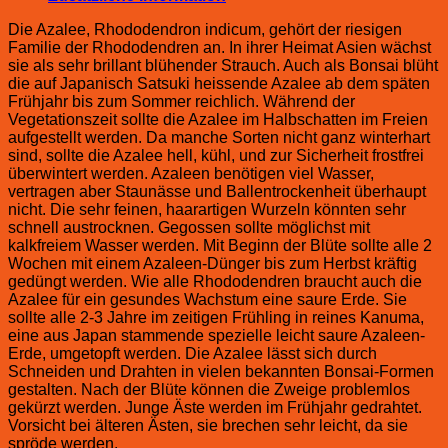
Die Azalee, Rhododendron indicum, gehört der riesigen
Familie der Rhododendren an. In ihrer Heimat Asien wächst
sie als sehr brillant blühender Strauch. Auch als Bonsai blüht
die auf Japanisch Satsuki heissende Azalee ab dem späten
Frühjahr bis zum Sommer reichlich. Während der
Vegetationszeit sollte die Azalee im Halbschatten im Freien
aufgestellt werden. Da manche Sorten nicht ganz winterhart
sind, sollte die Azalee hell, kühl, und zur Sicherheit frostfrei
überwintert werden. Azaleen benötigen viel Wasser,
vertragen aber Staunässe und Ballentrockenheit überhaupt
nicht. Die sehr feinen, haarartigen Wurzeln könnten sehr
schnell austrocknen. Gegossen sollte möglichst mit
kalkfreiem Wasser werden. Mit Beginn der Blüte sollte alle 2
Wochen mit einem Azaleen-Dünger bis zum Herbst kräftig
gedüngt werden. Wie alle Rhododendren braucht auch die
Azalee für ein gesundes Wachstum eine saure Erde. Sie
sollte alle 2-3 Jahre im zeitigen Frühling in reines Kanuma,
eine aus Japan stammende spezielle leicht saure Azaleen-
Erde, umgetopft werden. Die Azalee lässt sich durch
Schneiden und Drahten in vielen bekannten Bonsai-Formen
gestalten. Nach der Blüte können die Zweige problemlos
gekürzt werden. Junge Äste werden im Frühjahr gedrahtet.
Vorsicht bei älteren Ästen, sie brechen sehr leicht, da sie
spröde werden.