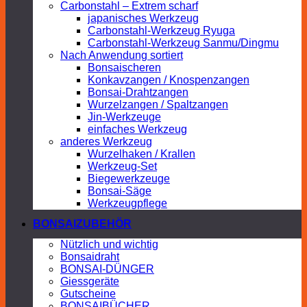
Carbonstahl – Extrem scharf
japanisches Werkzeug
Carbonstahl-Werkzeug Ryuga
Carbonstahl-Werkzeug Sanmu/Dingmu
Nach Anwendung sortiert
Bonsaischeren
Konkavzangen / Knospenzangen
Bonsai-Drahtzangen
Wurzelzangen / Spaltzangen
Jin-Werkzeuge
einfaches Werkzeug
anderes Werkzeug
Wurzelhaken / Krallen
Werkzeug-Set
Biegewerkzeuge
Bonsai-Säge
Werkzeugpflege
BONSAIZUBEHÖR
Nützlich und wichtig
Bonsaidraht
BONSAI-DÜNGER
Giessgeräte
Gutscheine
BONSAIBÜCHER