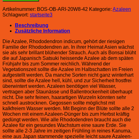
Artikelnummer:
BOS-OB-ARI-20W8-42
Kategorie:
Azaleen
Schlagwort:
startseite3
Beschreibung
Zusätzliche Information
Die Azalee, Rhododendron indicum, gehört der riesigen
Familie der Rhododendren an. In ihrer Heimat Asien wächst
sie als sehr brillant blühender Strauch. Auch als Bonsai blüht
die auf Japanisch Satsuki heissende Azalee ab dem späten
Frühjahr bis zum Sommer reichlich. Während der
Vegetationszeit sollte die Azalee im Halbschatten im Freien
aufgestellt werden. Da manche Sorten nicht ganz winterhart
sind, sollte die Azalee hell, kühl, und zur Sicherheit frostfrei
überwintert werden. Azaleen benötigen viel Wasser,
vertragen aber Staunässe und Ballentrockenheit überhaupt
nicht. Die sehr feinen, haarartigen Wurzeln könnten sehr
schnell austrocknen. Gegossen sollte möglichst mit
kalkfreiem Wasser werden. Mit Beginn der Blüte sollte alle 2
Wochen mit einem Azaleen-Dünger bis zum Herbst kräftig
gedüngt werden. Wie alle Rhododendren braucht auch die
Azalee für ein gesundes Wachstum eine saure Erde. Sie
sollte alle 2-3 Jahre im zeitigen Frühling in reines Kanuma,
eine aus Japan stammende spezielle leicht saure Azaleen-