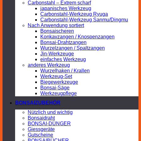
Carbonstahl – Extrem scharf
japanisches Werkzeug
Carbonstahl-Werkzeug Ryuga
Carbonstahl-Werkzeug Sanmu/Dingmu
Nach Anwendung sortiert
Bonsaischeren
Konkavzangen / Knospenzangen
Bonsai-Drahtzangen
Wurzelzangen / Spaltzangen
Jin-Werkzeuge
einfaches Werkzeug
anderes Werkzeug
Wurzelhaken / Krallen
Werkzeug-Set
Biegewerkzeuge
Bonsai-Säge
Werkzeugpflege
BONSAIZUBEHÖR
Nützlich und wichtig
Bonsaidraht
BONSAI-DÜNGER
Giessgeräte
Gutscheine
BONSAIBÜCHER