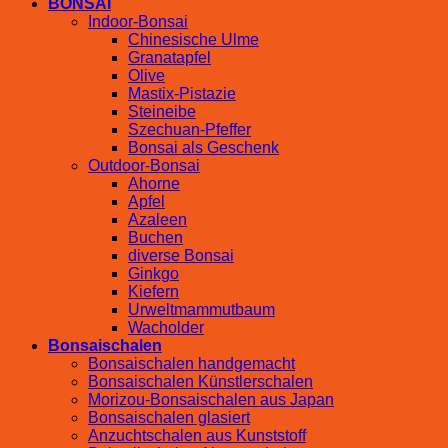
BONSAI
Indoor-Bonsai
Chinesische Ulme
Granatapfel
Olive
Mastix-Pistazie
Steineibe
Szechuan-Pfeffer
Bonsai als Geschenk
Outdoor-Bonsai
Ahorne
Apfel
Azaleen
Buchen
diverse Bonsai
Ginkgo
Kiefern
Urweltmammutbaum
Wacholder
Bonsaischalen
Bonsaischalen handgemacht
Bonsaischalen Künstlerschalen
Morizou-Bonsaischalen aus Japan
Bonsaischalen glasiert
Anzuchtschalen aus Kunststoff