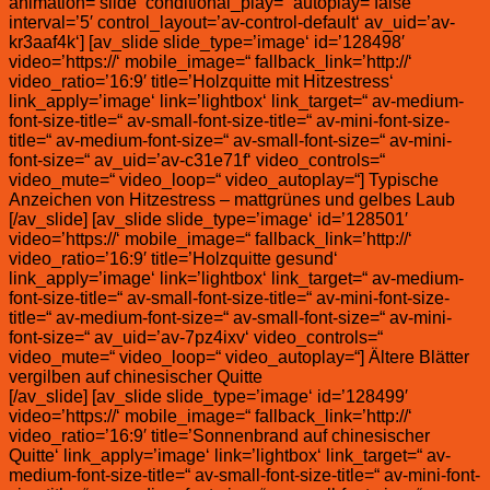
animation=’slide‘ conditional_play=“ autoplay=’false‘
interval=’5′ control_layout=’av-control-default‘ av_uid=’av-
kr3aaf4k‘] [av_slide slide_type=’image‘ id=’128498′
video=’https://‘ mobile_image=“ fallback_link=’http://‘
video_ratio=’16:9′ title=’Holzquitte mit Hitzestress‘
link_apply=’image‘ link=’lightbox‘ link_target=“ av-medium-
font-size-title=“ av-small-font-size-title=“ av-mini-font-size-
title=“ av-medium-font-size=“ av-small-font-size=“ av-mini-
font-size=“ av_uid=’av-c31e71f‘ video_controls=“
video_mute=“ video_loop=“ video_autoplay=“] Typische
Anzeichen von Hitzestress – mattgrünes und gelbes Laub
[/av_slide] [av_slide slide_type=’image‘ id=’128501′
video=’https://‘ mobile_image=“ fallback_link=’http://‘
video_ratio=’16:9′ title=’Holzquitte gesund‘
link_apply=’image‘ link=’lightbox‘ link_target=“ av-medium-
font-size-title=“ av-small-font-size-title=“ av-mini-font-size-
title=“ av-medium-font-size=“ av-small-font-size=“ av-mini-
font-size=“ av_uid=’av-7pz4ixv‘ video_controls=“
video_mute=“ video_loop=“ video_autoplay=“] Ältere Blätter
vergilben auf chinesischer Quitte
[/av_slide] [av_slide slide_type=’image‘ id=’128499′
video=’https://‘ mobile_image=“ fallback_link=’http://‘
video_ratio=’16:9′ title=’Sonnenbrand auf chinesischer
Quitte‘ link_apply=’image‘ link=’lightbox‘ link_target=“ av-
medium-font-size-title=“ av-small-font-size-title=“ av-mini-font-