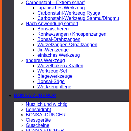
Carbonstahl – Extrem scharf
japanisches Werkzeug
Carbonstahl-Werkzeug Ryuga
Carbonstahl-Werkzeug Sanmu/Dingmu
Nach Anwendung sortiert
Bonsaischeren
Konkavzangen / Knospenzangen
Bonsai-Drahtzangen
Wurzelzangen / Spaltzangen
Jin-Werkzeuge
einfaches Werkzeug
anderes Werkzeug
Wurzelhaken / Krallen
Werkzeug-Set
Biegewerkzeuge
Bonsai-Säge
Werkzeugpflege
BONSAIZUBEHÖR
Nützlich und wichtig
Bonsaidraht
BONSAI-DÜNGER
Giessgeräte
Gutscheine
BONSAIBÜCHER