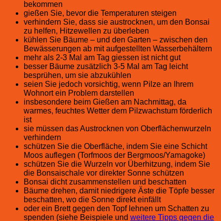
bekommen
gießen Sie, bevor die Temperaturen steigen
verhindern Sie, dass sie austrocknen, um den Bonsai
zu helfen, Hitzewellen zu überleben
kühlen Sie Bäume – und den Garten – zwischen den
Bewässerungen ab mit aufgestellten Wasserbehältern
mehr als 2-3 Mal am Tag giessen ist nicht gut
besser Bäume zusätzlich 3-5 Mal am Tag leicht
besprühen, um sie abzukühlen
seien Sie jedoch vorsichtig, wenn Pilze an Ihrem
Wohnort ein Problem darstellen
insbesondere beim Gießen am Nachmittag, da
warmes, feuchtes Wetter dem Pilzwachstum förderlich
ist
sie müssen das Austrocknen von Oberflächenwurzeln
verhindern
schützen Sie die Oberfläche, indem Sie eine Schicht
Moos auflegen (Torfmoos der Bergmoos/Yamagoke)
schützen Sie die Wurzeln vor Überhitzung, indem Sie
die Bonsaischale vor direkter Sonne schützen
Bonsai dicht zusammenstellen und beschatten
Bäume drehen, damit niedrigere Äste die Töpfe besser
beschatten, wo die Sonne direkt einfällt
oder ein Brett gegen den Topf lehnen um Schatten zu
spenden (siehe Beispiele und
weitere Tipps gegen die