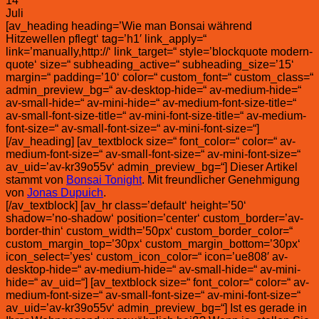
14
Juli
[av_heading heading=’Wie man Bonsai während
Hitzewellen pflegt‘ tag=’h1′ link_apply=“
link=’manually,http://‘ link_target=“ style=’blockquote modern-
quote‘ size=“ subheading_active=“ subheading_size=’15‘
margin=“ padding=’10‘ color=“ custom_font=“ custom_class=“
admin_preview_bg=“ av-desktop-hide=“ av-medium-hide=“
av-small-hide=“ av-mini-hide=“ av-medium-font-size-title=“
av-small-font-size-title=“ av-mini-font-size-title=“ av-medium-
font-size=“ av-small-font-size=“ av-mini-font-size=“]
[/av_heading] [av_textblock size=“ font_color=“ color=“ av-
medium-font-size=“ av-small-font-size=“ av-mini-font-size=“
av_uid=’av-kr39o55v‘ admin_preview_bg=“] Dieser Artikel
stammt von
Bonsai Tonight
. Mit freundlicher Genehmigung
von
Jonas Dupuich
.
[/av_textblock] [av_hr class=’default‘ height=’50‘
shadow=’no-shadow‘ position=’center‘ custom_border=’av-
border-thin‘ custom_width=’50px‘ custom_border_color=“
custom_margin_top=’30px‘ custom_margin_bottom=’30px‘
icon_select=’yes‘ custom_icon_color=“ icon=’ue808′ av-
desktop-hide=“ av-medium-hide=“ av-small-hide=“ av-mini-
hide=“ av_uid=“] [av_textblock size=“ font_color=“ color=“ av-
medium-font-size=“ av-small-font-size=“ av-mini-font-size=“
av_uid=’av-kr39o55v‘ admin_preview_bg=“] Ist es gerade in