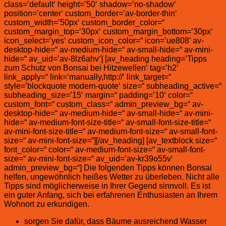
class=’default‘ height=’50‘ shadow=’no-shadow‘
position=’center‘ custom_border=’av-border-thin‘
custom_width=’50px‘ custom_border_color=“
custom_margin_top=’30px‘ custom_margin_bottom=’30px‘
icon_select=’yes‘ custom_icon_color=“ icon=’ue808′ av-
desktop-hide=“ av-medium-hide=“ av-small-hide=“ av-mini-
hide=“ av_uid=’av-8lz6ahv‘] [av_heading heading=’Tipps
zum Schutz von Bonsai bei Hitzewellen‘ tag=’h2′
link_apply=“ link=’manually,http://‘ link_target=“
style=’blockquote modern-quote‘ size=“ subheading_active=“
subheading_size=’15‘ margin=“ padding=’10‘ color=“
custom_font=“ custom_class=“ admin_preview_bg=“ av-
desktop-hide=“ av-medium-hide=“ av-small-hide=“ av-mini-
hide=“ av-medium-font-size-title=“ av-small-font-size-title=“
av-mini-font-size-title=“ av-medium-font-size=“ av-small-font-
size=“ av-mini-font-size=“][/av_heading] [av_textblock size=“
font_color=“ color=“ av-medium-font-size=“ av-small-font-
size=“ av-mini-font-size=“ av_uid=’av-kr39o55v‘
admin_preview_bg=“] Die folgenden Tipps können Bonsai
helfen, ungewöhnlich heißes Wetter zu überleben. Nicht alle
Tipps sind möglicherweise in Ihrer Gegend sinnvoll. Es ist
ein guter Anfang, sich bei erfahrenen Enthusiasten an Ihrem
Wohnort zu erkundigen.
sorgen Sie dafür, dass Bäume ausreichend Wasser