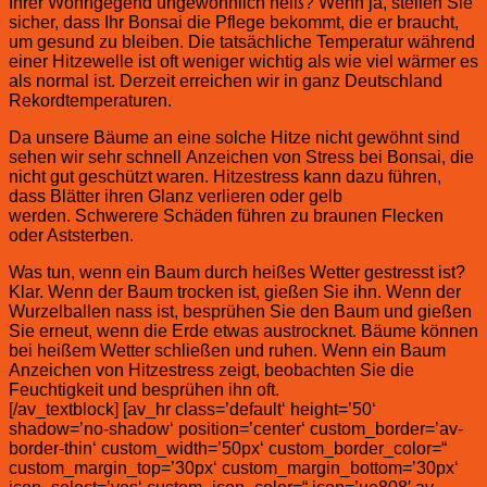
Ihrer Wohngegend ungewöhnlich heiß? Wenn ja, stellen Sie
sicher, dass Ihr Bonsai die Pflege bekommt, die er braucht,
um gesund zu bleiben. Die tatsächliche Temperatur während
einer Hitzewelle ist oft weniger wichtig als wie viel wärmer es
als normal ist. Derzeit erreichen wir in ganz Deutschland
Rekordtemperaturen.
Da unsere Bäume an eine solche Hitze nicht gewöhnt sind
sehen wir sehr schnell Anzeichen von Stress bei Bonsai, die
nicht gut geschützt waren. Hitzestress kann dazu führen,
dass Blätter ihren Glanz verlieren oder gelb
werden. Schwerere Schäden führen zu braunen Flecken
oder Aststerben.
Was tun, wenn ein Baum durch heißes Wetter gestresst ist?
Klar. Wenn der Baum trocken ist, gießen Sie ihn. Wenn der
Wurzelballen nass ist, besprühen Sie den Baum und gießen
Sie erneut, wenn die Erde etwas austrocknet. Bäume können
bei heißem Wetter schließen und ruhen. Wenn ein Baum
Anzeichen von Hitzestress zeigt, beobachten Sie die
Feuchtigkeit und besprühen ihn oft.
[/av_textblock] [av_hr class=’default‘ height=’50‘
shadow=’no-shadow‘ position=’center‘ custom_border=’av-
border-thin‘ custom_width=’50px‘ custom_border_color=“
custom_margin_top=’30px‘ custom_margin_bottom=’30px‘