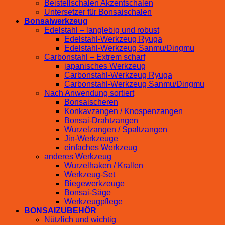
Beistellschalen Akzentschalen
Untersetzer für Bonsaischalen
Bonsaiwerkzeug
Edelstahl – langlebig und robust
Edelstahl-Werkzeug Ryuga
Edelstahl-Werkzeug Sanmu/Dingmu
Carbonstahl – Extrem scharf
japanisches Werkzeug
Carbonstahl-Werkzeug Ryuga
Carbonstahl-Werkzeug Sanmu/Dingmu
Nach Anwendung sortiert
Bonsaischeren
Konkavzangen / Knospenzangen
Bonsai-Drahtzangen
Wurzelzangen / Spaltzangen
Jin-Werkzeuge
einfaches Werkzeug
anderes Werkzeug
Wurzelhaken / Krallen
Werkzeug-Set
Biegewerkzeuge
Bonsai-Säge
Werkzeugpflege
BONSAIZUBEHÖR
Nützlich und wichtig