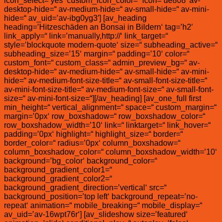
icon_select=’yes‘ custom_icon_color=“ icon=’ue808′ av-
desktop-hide=“ av-medium-hide=“ av-small-hide=“ av-mini-
hide=“ av_uid=’av-ibg0yg3′] [av_heading
heading=’Hitzeschäden an Bonsai in Bildern‘ tag=’h2′
link_apply=“ link=’manually,http://‘ link_target=“
style=’blockquote modern-quote‘ size=“ subheading_active=“
subheading_size=’15‘ margin=“ padding=’10‘ color=“
custom_font=“ custom_class=“ admin_preview_bg=“ av-
desktop-hide=“ av-medium-hide=“ av-small-hide=“ av-mini-
hide=“ av-medium-font-size-title=“ av-small-font-size-title=“
av-mini-font-size-title=“ av-medium-font-size=“ av-small-font-
size=“ av-mini-font-size=“][/av_heading] [av_one_full first
min_height=“ vertical_alignment=“ space=“ custom_margin=“
margin=’0px‘ row_boxshadow=“ row_boxshadow_color=“
row_boxshadow_width=’10‘ link=“ linktarget=“ link_hover=“
padding=’0px‘ highlight=“ highlight_size=“ border=“
border_color=“ radius=’0px‘ column_boxshadow=“
column_boxshadow_color=“ column_boxshadow_width=’10‘
background=’bg_color‘ background_color=“
background_gradient_color1=“
background_gradient_color2=“
background_gradient_direction=’vertical‘ src=“
background_position=’top left‘ background_repeat=’no-
repeat‘ animation=“ mobile_breaking=“ mobile_display=“
av_uid=’av-16wpt76r‘] [av_slideshow size=’featured‘