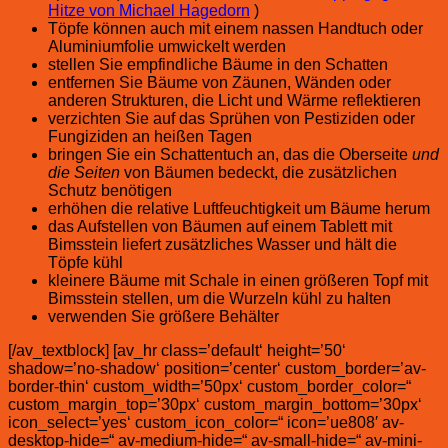
Hitze von Michael Hagedorn
)
Töpfe können auch mit einem nassen Handtuch oder
Aluminiumfolie umwickelt werden
stellen Sie empfindliche Bäume in den Schatten
entfernen Sie Bäume von Zäunen, Wänden oder
anderen Strukturen, die Licht und Wärme reflektieren
verzichten Sie auf das Sprühen von Pestiziden oder
Fungiziden an heißen Tagen
bringen Sie ein Schattentuch an, das die Oberseite
und
die Seiten
von Bäumen bedeckt, die zusätzlichen
Schutz benötigen
erhöhen die relative Luftfeuchtigkeit um Bäume herum
das Aufstellen von Bäumen auf einem Tablett mit
Bimsstein liefert zusätzliches Wasser und hält die
Töpfe kühl
kleinere Bäume mit Schale in einen größeren Topf mit
Bimsstein stellen, um die Wurzeln kühl zu halten
verwenden Sie größere Behälter
[/av_textblock] [av_hr class=’default‘ height=’50‘
shadow=’no-shadow‘ position=’center‘ custom_border=’av-
border-thin‘ custom_width=’50px‘ custom_border_color=“
custom_margin_top=’30px‘ custom_margin_bottom=’30px‘
icon_select=’yes‘ custom_icon_color=“ icon=’ue808′ av-
desktop-hide=“ av-medium-hide=“ av-small-hide=“ av-mini-