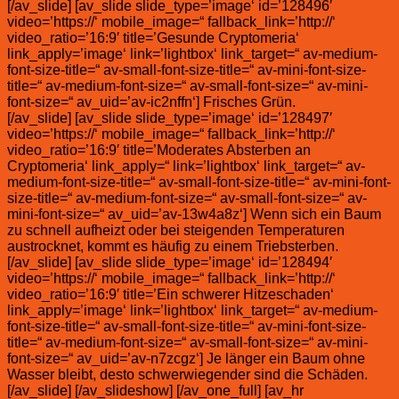
[/av_slide] [av_slide slide_type=’image‘ id=’128496′
video=’https://‘ mobile_image=“ fallback_link=’http://‘
video_ratio=’16:9′ title=’Gesunde Cryptomeria‘
link_apply=’image‘ link=’lightbox‘ link_target=“ av-medium-
font-size-title=“ av-small-font-size-title=“ av-mini-font-size-
title=“ av-medium-font-size=“ av-small-font-size=“ av-mini-
font-size=“ av_uid=’av-ic2nffn‘] Frisches Grün.
[/av_slide] [av_slide slide_type=’image‘ id=’128497′
video=’https://‘ mobile_image=“ fallback_link=’http://‘
video_ratio=’16:9′ title=’Moderates Absterben an
Cryptomeria‘ link_apply=“ link=’lightbox‘ link_target=“ av-
medium-font-size-title=“ av-small-font-size-title=“ av-mini-font-
size-title=“ av-medium-font-size=“ av-small-font-size=“ av-
mini-font-size=“ av_uid=’av-13w4a8z‘] Wenn sich ein Baum
zu schnell aufheizt oder bei steigenden Temperaturen
austrocknet, kommt es häufig zu einem Triebsterben.
[/av_slide] [av_slide slide_type=’image‘ id=’128494′
video=’https://‘ mobile_image=“ fallback_link=’http://‘
video_ratio=’16:9′ title=’Ein schwerer Hitzeschaden‘
link_apply=’image‘ link=’lightbox‘ link_target=“ av-medium-
font-size-title=“ av-small-font-size-title=“ av-mini-font-size-
title=“ av-medium-font-size=“ av-small-font-size=“ av-mini-
font-size=“ av_uid=’av-n7zcgz‘] Je länger ein Baum ohne
Wasser bleibt, desto schwerwiegender sind die Schäden.
[/av_slide] [/av_slideshow] [/av_one_full] [av_hr