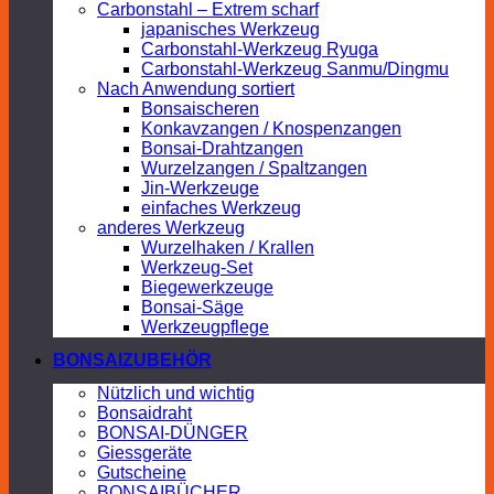
Carbonstahl – Extrem scharf
japanisches Werkzeug
Carbonstahl-Werkzeug Ryuga
Carbonstahl-Werkzeug Sanmu/Dingmu
Nach Anwendung sortiert
Bonsaischeren
Konkavzangen / Knospenzangen
Bonsai-Drahtzangen
Wurzelzangen / Spaltzangen
Jin-Werkzeuge
einfaches Werkzeug
anderes Werkzeug
Wurzelhaken / Krallen
Werkzeug-Set
Biegewerkzeuge
Bonsai-Säge
Werkzeugpflege
BONSAIZUBEHÖR
Nützlich und wichtig
Bonsaidraht
BONSAI-DÜNGER
Giessgeräte
Gutscheine
BONSAIBÜCHER