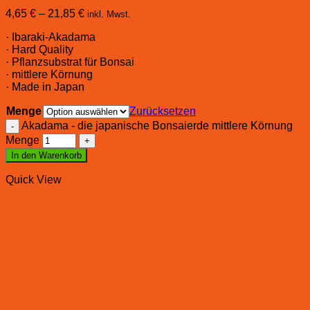
4,65
€
–
21,85
€
inkl. Mwst.
· Ibaraki-Akadama
· Hard Quality
· Pflanzsubstrat für Bonsai
· mittlere Körnung
· Made in Japan
Menge
Zurücksetzen
Akadama - die japanische Bonsaierde mittlere Körnung
Menge
In den Warenkorb
Quick View