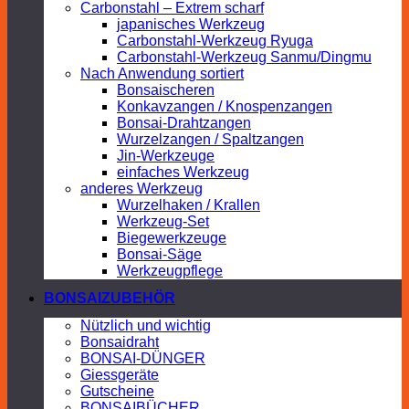
Carbonstahl – Extrem scharf
japanisches Werkzeug
Carbonstahl-Werkzeug Ryuga
Carbonstahl-Werkzeug Sanmu/Dingmu
Nach Anwendung sortiert
Bonsaischeren
Konkavzangen / Knospenzangen
Bonsai-Drahtzangen
Wurzelzangen / Spaltzangen
Jin-Werkzeuge
einfaches Werkzeug
anderes Werkzeug
Wurzelhaken / Krallen
Werkzeug-Set
Biegewerkzeuge
Bonsai-Säge
Werkzeugpflege
BONSAIZUBEHÖR
Nützlich und wichtig
Bonsaidraht
BONSAI-DÜNGER
Giessgeräte
Gutscheine
BONSAIBÜCHER