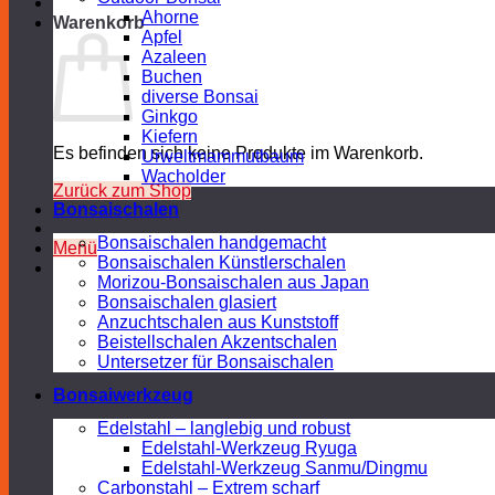
Ahorne
Warenkorb
Apfel
Azaleen
Buchen
diverse Bonsai
Ginkgo
Kiefern
Es befinden sich keine Produkte im Warenkorb.
Urweltmammutbaum
Wacholder
Zurück zum Shop
Bonsaischalen
Bonsaischalen handgemacht
Menü
Bonsaischalen Künstlerschalen
Morizou-Bonsaischalen aus Japan
Bonsaischalen glasiert
Anzuchtschalen aus Kunststoff
Beistellschalen Akzentschalen
Untersetzer für Bonsaischalen
Bonsaiwerkzeug
Edelstahl – langlebig und robust
Edelstahl-Werkzeug Ryuga
Edelstahl-Werkzeug Sanmu/Dingmu
Carbonstahl – Extrem scharf