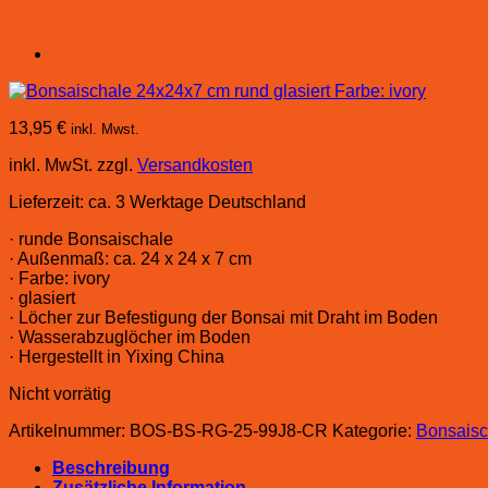
13,95
€
inkl. Mwst.
inkl. MwSt.
zzgl.
Versandkosten
Lieferzeit:
ca. 3 Werktage Deutschland
· runde Bonsaischale
· Außenmaß: ca. 24 x 24 x 7 cm
· Farbe: ivory
· glasiert
· Löcher zur Befestigung der Bonsai mit Draht im Boden
· Wasserabzuglöcher im Boden
· Hergestellt in Yixing China
Nicht vorrätig
Artikelnummer:
BOS-BS-RG-25-99J8-CR
Kategorie:
Bonsaisc
Beschreibung
Zusätzliche Information