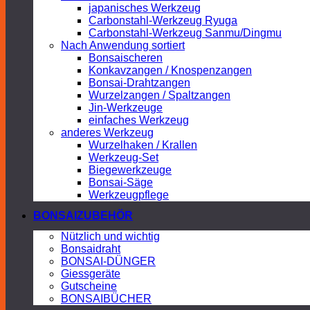
japanisches Werkzeug
Carbonstahl-Werkzeug Ryuga
Carbonstahl-Werkzeug Sanmu/Dingmu
Nach Anwendung sortiert
Bonsaischeren
Konkavzangen / Knospenzangen
Bonsai-Drahtzangen
Wurzelzangen / Spaltzangen
Jin-Werkzeuge
einfaches Werkzeug
anderes Werkzeug
Wurzelhaken / Krallen
Werkzeug-Set
Biegewerkzeuge
Bonsai-Säge
Werkzeugpflege
BONSAIZUBEHÖR
Nützlich und wichtig
Bonsaidraht
BONSAI-DÜNGER
Giessgeräte
Gutscheine
BONSAIBÜCHER