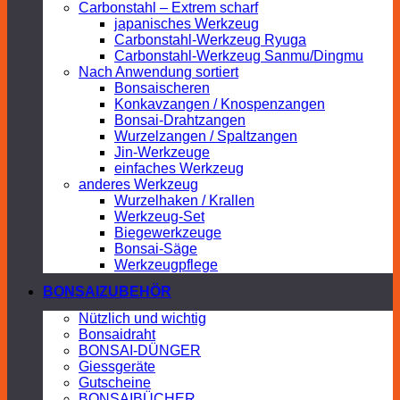
Carbonstahl – Extrem scharf
japanisches Werkzeug
Carbonstahl-Werkzeug Ryuga
Carbonstahl-Werkzeug Sanmu/Dingmu
Nach Anwendung sortiert
Bonsaischeren
Konkavzangen / Knospenzangen
Bonsai-Drahtzangen
Wurzelzangen / Spaltzangen
Jin-Werkzeuge
einfaches Werkzeug
anderes Werkzeug
Wurzelhaken / Krallen
Werkzeug-Set
Biegewerkzeuge
Bonsai-Säge
Werkzeugpflege
BONSAIZUBEHÖR
Nützlich und wichtig
Bonsaidraht
BONSAI-DÜNGER
Giessgeräte
Gutscheine
BONSAIBÜCHER