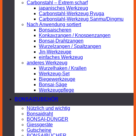
Carbonstahl – Extrem scharf
japanisches Werkzeug
Carbonstahl-Werkzeug Ryuga
Carbonstahl-Werkzeug Sanmu/Dingmu
Nach Anwendung sortiert
Bonsaischeren
Konkavzangen / Knospenzangen
Bonsai-Drahtzangen
Wurzelzangen / Spaltzangen
Jin-Werkzeuge
einfaches Werkzeug
anderes Werkzeug
Wurzelhaken / Krallen
Werkzeug-Set
Biegewerkzeuge
Bonsai-Säge
Werkzeugpflege
BONSAIZUBEHÖR
Nützlich und wichtig
Bonsaidraht
BONSAI-DÜNGER
Giessgeräte
Gutscheine
BONSAIBÜCHER