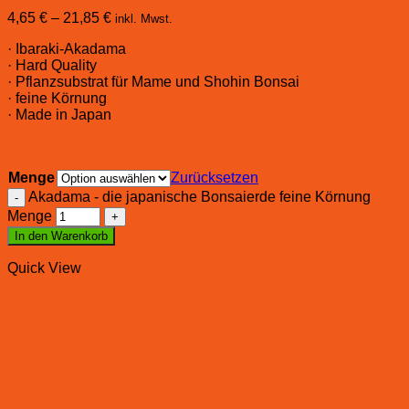
4,65
€
–
21,85
€
inkl. Mwst.
· Ibaraki-Akadama
· Hard Quality
· Pflanzsubstrat für Mame und Shohin Bonsai
· feine Körnung
· Made in Japan
Menge
Zurücksetzen
Akadama - die japanische Bonsaierde feine Körnung
Menge
In den Warenkorb
Quick View