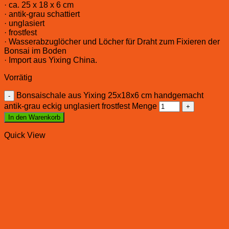
· ca. 25 x 18 x 6 cm
· antik-grau schattiert
· unglasiert
· frostfest
· Wasserabzuglöcher und Löcher für Draht zum Fixieren der
Bonsai im Boden
· Import aus Yixing China.
Vorrätig
Bonsaischale aus Yixing 25x18x6 cm handgemacht
antik-grau eckig unglasiert frostfest Menge
In den Warenkorb
Quick View