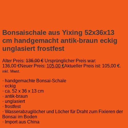
Bonsaischale aus Yixing 52x36x13
cm handgemacht antik-braun eckig
unglasiert frostfest
Alter Preis:
136,00
€
Ursprünglicher Preis war:
136,00 €
Neuer Preis:
105,00
€
Aktueller Preis ist: 105,00 €.
inkl. Mwst.
· handgemachte Bonsai-Schale
· eckig
· ca. 52 x 36 x 13 cm
· antik-braun
· unglasiert
· frostfest
· Wasserabzuglöcher und Löcher für Draht zum Fixieren der
Bonsai im Boden
· Import aus China