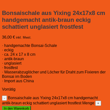
Bonsaischale aus Yixing 24x17x8 cm
handgemacht antik-braun eckig
schattiert unglasiert frostfest
36,00
€
inkl. Mwst.
· handgemachte Bonsai-Schale
· eckig
· ca. 24 x 17 x 8 cm
· antik-braun
· unglasiert
· frostfest
· Wasserabzuglöcher und Löcher für Draht zum Fixieren der
Bonsai im Boden
· Import aus China
Vorrätig
Bonsaischale aus Yixing 24x17x8 cm handgemacht
antik-braun eckig schattiert unglasiert frostfest Menge
In den Warenkorb