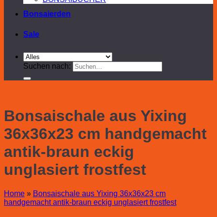
Bonsaierden
Sale
Suchen nach:
Bonsaischale aus Yixing
36x36x23 cm handgemacht
antik-braun eckig
unglasiert frostfest
Home
»
Bonsaischale aus Yixing 36x36x23 cm
handgemacht antik-braun eckig unglasiert frostfest