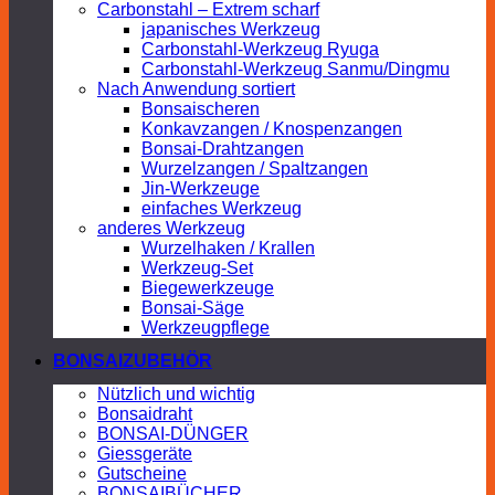
Carbonstahl – Extrem scharf
japanisches Werkzeug
Carbonstahl-Werkzeug Ryuga
Carbonstahl-Werkzeug Sanmu/Dingmu
Nach Anwendung sortiert
Bonsaischeren
Konkavzangen / Knospenzangen
Bonsai-Drahtzangen
Wurzelzangen / Spaltzangen
Jin-Werkzeuge
einfaches Werkzeug
anderes Werkzeug
Wurzelhaken / Krallen
Werkzeug-Set
Biegewerkzeuge
Bonsai-Säge
Werkzeugpflege
BONSAIZUBEHÖR
Nützlich und wichtig
Bonsaidraht
BONSAI-DÜNGER
Giessgeräte
Gutscheine
BONSAIBÜCHER