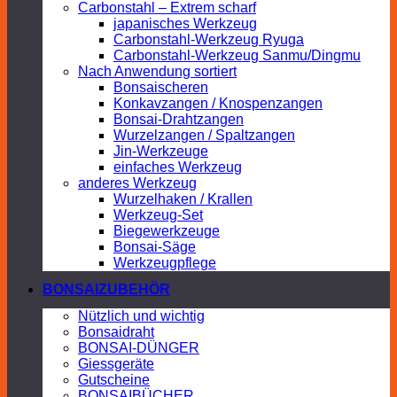
Carbonstahl – Extrem scharf
japanisches Werkzeug
Carbonstahl-Werkzeug Ryuga
Carbonstahl-Werkzeug Sanmu/Dingmu
Nach Anwendung sortiert
Bonsaischeren
Konkavzangen / Knospenzangen
Bonsai-Drahtzangen
Wurzelzangen / Spaltzangen
Jin-Werkzeuge
einfaches Werkzeug
anderes Werkzeug
Wurzelhaken / Krallen
Werkzeug-Set
Biegewerkzeuge
Bonsai-Säge
Werkzeugpflege
BONSAIZUBEHÖR
Nützlich und wichtig
Bonsaidraht
BONSAI-DÜNGER
Giessgeräte
Gutscheine
BONSAIBÜCHER