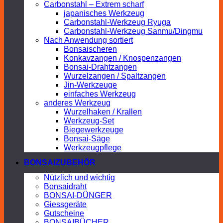
Carbonstahl – Extrem scharf
japanisches Werkzeug
Carbonstahl-Werkzeug Ryuga
Carbonstahl-Werkzeug Sanmu/Dingmu
Nach Anwendung sortiert
Bonsaischeren
Konkavzangen / Knospenzangen
Bonsai-Drahtzangen
Wurzelzangen / Spaltzangen
Jin-Werkzeuge
einfaches Werkzeug
anderes Werkzeug
Wurzelhaken / Krallen
Werkzeug-Set
Biegewerkzeuge
Bonsai-Säge
Werkzeugpflege
BONSAIZUBEHÖR
Nützlich und wichtig
Bonsaidraht
BONSAI-DÜNGER
Giessgeräte
Gutscheine
BONSAIBÜCHER