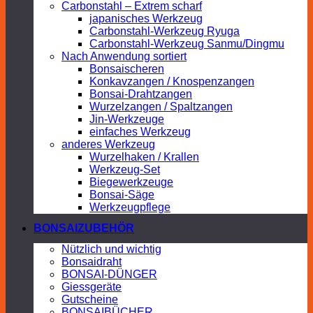
Carbonstahl – Extrem scharf
japanisches Werkzeug
Carbonstahl-Werkzeug Ryuga
Carbonstahl-Werkzeug Sanmu/Dingmu
Nach Anwendung sortiert
Bonsaischeren
Konkavzangen / Knospenzangen
Bonsai-Drahtzangen
Wurzelzangen / Spaltzangen
Jin-Werkzeuge
einfaches Werkzeug
anderes Werkzeug
Wurzelhaken / Krallen
Werkzeug-Set
Biegewerkzeuge
Bonsai-Säge
Werkzeugpflege
BONSAIZUBEHÖR
Nützlich und wichtig
Bonsaidraht
BONSAI-DÜNGER
Giessgeräte
Gutscheine
BONSAIBÜCHER