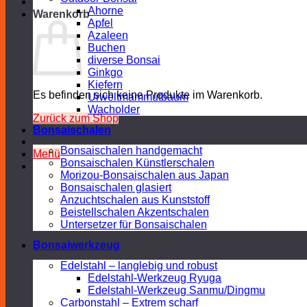
Ahorne
Warenkorb
Apfel
Azaleen
Buchen
diverse Bonsai
Ginkgo
Kiefern
Es befinden sich keine Produkte im Warenkorb.
Urweltmammutbaum
Wacholder
Zurück zum Shop
Bonsaischalen
Bonsaischalen handgemacht
Menü
Bonsaischalen Künstlerschalen
Morizou-Bonsaischalen aus Japan
Bonsaischalen glasiert
Anzuchtschalen aus Kunststoff
Beistellschalen Akzentschalen
Untersetzer für Bonsaischalen
Bonsaiwerkzeug
Edelstahl – langlebig und robust
Edelstahl-Werkzeug Ryuga
Edelstahl-Werkzeug Sanmu/Dingmu
Carbonstahl – Extrem scharf