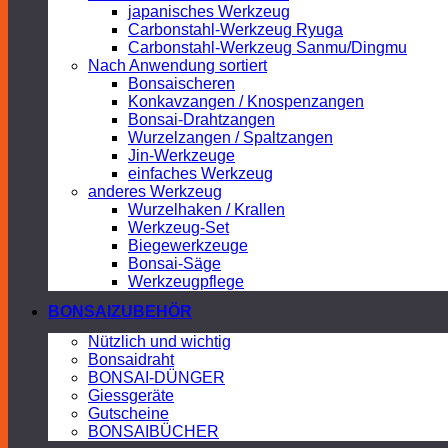
japanisches Werkzeug
Carbonstahl-Werkzeug Ryuga
Carbonstahl-Werkzeug Sanmu/Dingmu
Nach Anwendung sortiert
Bonsaischeren
Konkavzangen / Knospenzangen
Bonsai-Drahtzangen
Wurzelzangen / Spaltzangen
Jin-Werkzeuge
einfaches Werkzeug
anderes Werkzeug
Wurzelhaken / Krallen
Werkzeug-Set
Biegewerkzeuge
Bonsai-Säge
Werkzeugpflege
BONSAIZUBEHÖR
Nützlich und wichtig
Bonsaidraht
BONSAI-DÜNGER
Giessgeräte
Gutscheine
BONSAIBÜCHER