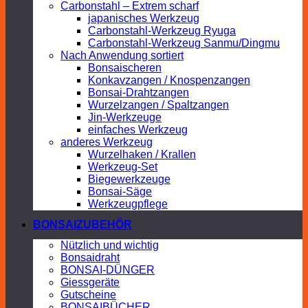
Carbonstahl – Extrem scharf
japanisches Werkzeug
Carbonstahl-Werkzeug Ryuga
Carbonstahl-Werkzeug Sanmu/Dingmu
Nach Anwendung sortiert
Bonsaischeren
Konkavzangen / Knospenzangen
Bonsai-Drahtzangen
Wurzelzangen / Spaltzangen
Jin-Werkzeuge
einfaches Werkzeug
anderes Werkzeug
Wurzelhaken / Krallen
Werkzeug-Set
Biegewerkzeuge
Bonsai-Säge
Werkzeugpflege
BONSAIZUBEHÖR
Nützlich und wichtig
Bonsaidraht
BONSAI-DÜNGER
Giessgeräte
Gutscheine
BONSAIBÜCHER