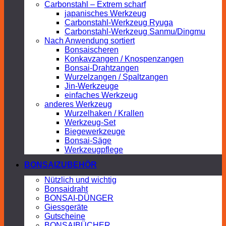
Carbonstahl – Extrem scharf
japanisches Werkzeug
Carbonstahl-Werkzeug Ryuga
Carbonstahl-Werkzeug Sanmu/Dingmu
Nach Anwendung sortiert
Bonsaischeren
Konkavzangen / Knospenzangen
Bonsai-Drahtzangen
Wurzelzangen / Spaltzangen
Jin-Werkzeuge
einfaches Werkzeug
anderes Werkzeug
Wurzelhaken / Krallen
Werkzeug-Set
Biegewerkzeuge
Bonsai-Säge
Werkzeugpflege
BONSAIZUBEHÖR
Nützlich und wichtig
Bonsaidraht
BONSAI-DÜNGER
Giessgeräte
Gutscheine
BONSAIBÜCHER