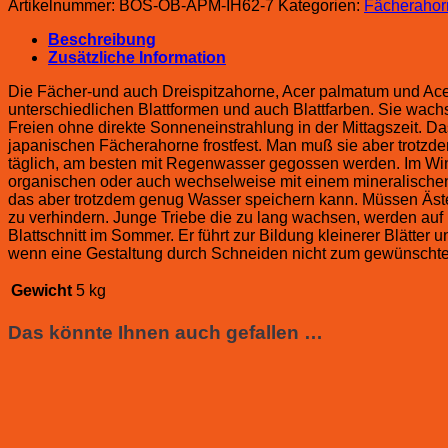
Artikelnummer:
BOS-OB-APM-IH62-7
Kategorien:
Fächerahor
Beschreibung
Zusätzliche Information
Die Fächer-und auch Dreispitzahorne, Acer palmatum und Ace
unterschiedlichen Blattformen und auch Blattfarben. Sie wach
Freien ohne direkte Sonneneinstrahlung in der Mittagszeit. D
japanischen Fächerahorne frostfest. Man muß sie aber trotzd
täglich, am besten mit Regenwasser gegossen werden. Im Wint
organischen oder auch wechselweise mit einem mineralischen D
das aber trotzdem genug Wasser speichern kann. Müssen Äste
zu verhindern. Junge Triebe die zu lang wachsen, werden auf 1
Blattschnitt im Sommer. Er führt zur Bildung kleinerer Blätte
wenn eine Gestaltung durch Schneiden nicht zum gewünschte
Gewicht
5 kg
Das könnte Ihnen auch gefallen …