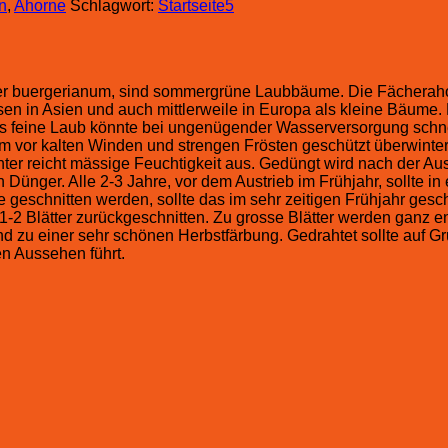
n
,
Ahorne
Schlagwort:
Startseite5
r buergerianum, sind sommergrüne Laubbäume. Die Fächerahorn
sen in Asien und auch mittlerweile in Europa als kleine Bäume.
as feine Laub könnte bei ungenügender Wasserversorgung schnel
em vor kalten Winden und strengen Frösten geschützt überwint
er reicht mässige Feuchtigkeit aus. Gedüngt wird nach der Aus
ünger. Alle 2-3 Jahre, vor dem Austrieb im Frühjahr, sollte in
 geschnitten werden, sollte das im sehr zeitigen Frühjahr ge
-2 Blätter zurückgeschnitten. Zu grosse Blätter werden ganz en
r und zu einer sehr schönen Herbstfärbung. Gedrahtet sollte auf 
n Aussehen führt.