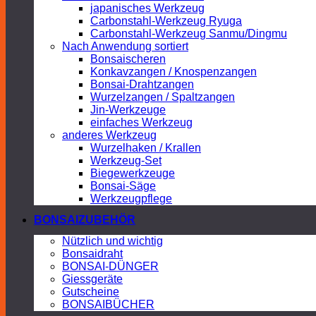
japanisches Werkzeug
Carbonstahl-Werkzeug Ryuga
Carbonstahl-Werkzeug Sanmu/Dingmu
Nach Anwendung sortiert
Bonsaischeren
Konkavzangen / Knospenzangen
Bonsai-Drahtzangen
Wurzelzangen / Spaltzangen
Jin-Werkzeuge
einfaches Werkzeug
anderes Werkzeug
Wurzelhaken / Krallen
Werkzeug-Set
Biegewerkzeuge
Bonsai-Säge
Werkzeugpflege
BONSAIZUBEHÖR
Nützlich und wichtig
Bonsaidraht
BONSAI-DÜNGER
Giessgeräte
Gutscheine
BONSAIBÜCHER