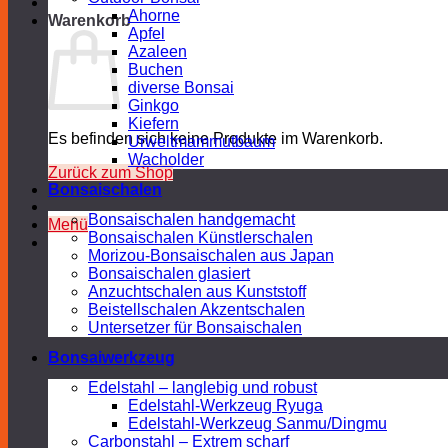
Ahorne
Warenkorb
Apfel
Azaleen
Buchen
diverse Bonsai
Ginkgo
Kiefern
Es befinden sich keine Produkte im Warenkorb.
Urweltmammutbaum
Wacholder
Zurück zum Shop
Bonsaischalen
Bonsaischalen handgemacht
Menü
Bonsaischalen Künstlerschalen
Morizou-Bonsaischalen aus Japan
Bonsaischalen glasiert
Anzuchtschalen aus Kunststoff
Beistellschalen Akzentschalen
Untersetzer für Bonsaischalen
Bonsaiwerkzeug
Edelstahl – langlebig und robust
Edelstahl-Werkzeug Ryuga
Edelstahl-Werkzeug Sanmu/Dingmu
Carbonstahl – Extrem scharf