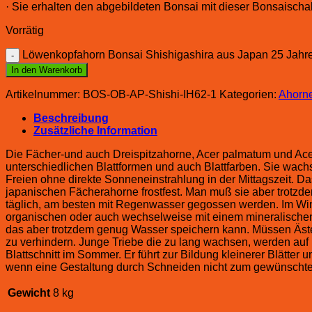
· Sie erhalten den abgebildeten Bonsai mit dieser Bonsaischa
Vorrätig
Löwenkopfahorn Bonsai Shishigashira aus Japan 25 Jah
In den Warenkorb
Artikelnummer:
BOS-OB-AP-Shishi-IH62-1
Kategorien:
Ahorn
Beschreibung
Zusätzliche Information
Die Fächer-und auch Dreispitzahorne, Acer palmatum und Ace
unterschiedlichen Blattformen und auch Blattfarben. Sie wach
Freien ohne direkte Sonneneinstrahlung in der Mittagszeit. D
japanischen Fächerahorne frostfest. Man muß sie aber trotzd
täglich, am besten mit Regenwasser gegossen werden. Im Wint
organischen oder auch wechselweise mit einem mineralischen D
das aber trotzdem genug Wasser speichern kann. Müssen Äste
zu verhindern. Junge Triebe die zu lang wachsen, werden auf 1
Blattschnitt im Sommer. Er führt zur Bildung kleinerer Blätte
wenn eine Gestaltung durch Schneiden nicht zum gewünschte
Gewicht
8 kg