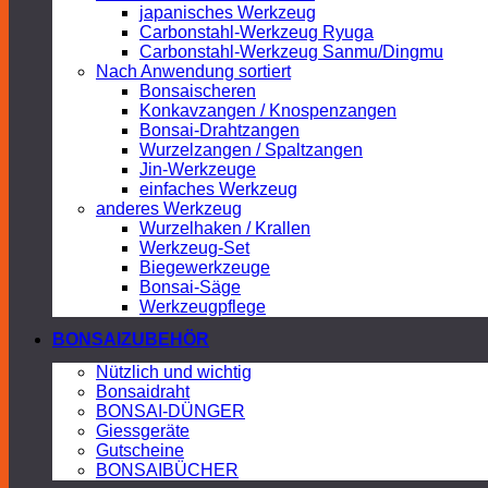
japanisches Werkzeug
Carbonstahl-Werkzeug Ryuga
Carbonstahl-Werkzeug Sanmu/Dingmu
Nach Anwendung sortiert
Bonsaischeren
Konkavzangen / Knospenzangen
Bonsai-Drahtzangen
Wurzelzangen / Spaltzangen
Jin-Werkzeuge
einfaches Werkzeug
anderes Werkzeug
Wurzelhaken / Krallen
Werkzeug-Set
Biegewerkzeuge
Bonsai-Säge
Werkzeugpflege
BONSAIZUBEHÖR
Nützlich und wichtig
Bonsaidraht
BONSAI-DÜNGER
Giessgeräte
Gutscheine
BONSAIBÜCHER