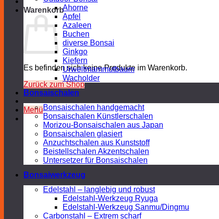
Ahorne
Warenkorb
Apfel
Azaleen
Buchen
diverse Bonsai
Ginkgo
Kiefern
Es befinden sich keine Produkte im Warenkorb.
Urweltmammutbaum
Wacholder
Zurück zum Shop
Bonsaischalen
Bonsaischalen handgemacht
Menü
Bonsaischalen Künstlerschalen
Morizou-Bonsaischalen aus Japan
Bonsaischalen glasiert
Anzuchtschalen aus Kunststoff
Beistellschalen Akzentschalen
Untersetzer für Bonsaischalen
Bonsaiwerkzeug
Edelstahl – langlebig und robust
Edelstahl-Werkzeug Ryuga
Edelstahl-Werkzeug Sanmu/Dingmu
Carbonstahl – Extrem scharf