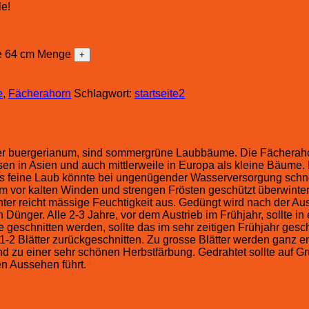
le!
re 64 cm Menge
e
,
Fächerahorn
Schlagwort:
startseite2
r buergerianum, sind sommergrüne Laubbäume. Die Fächerahorn
sen in Asien und auch mittlerweile in Europa als kleine Bäume.
as feine Laub könnte bei ungenügender Wasserversorgung schnel
em vor kalten Winden und strengen Frösten geschützt überwint
er reicht mässige Feuchtigkeit aus. Gedüngt wird nach der Aus
ünger. Alle 2-3 Jahre, vor dem Austrieb im Frühjahr, sollte in
 geschnitten werden, sollte das im sehr zeitigen Frühjahr ge
-2 Blätter zurückgeschnitten. Zu grosse Blätter werden ganz en
r und zu einer sehr schönen Herbstfärbung. Gedrahtet sollte auf 
n Aussehen führt.