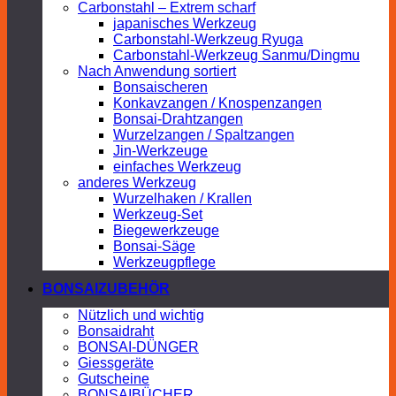
Carbonstahl – Extrem scharf
japanisches Werkzeug
Carbonstahl-Werkzeug Ryuga
Carbonstahl-Werkzeug Sanmu/Dingmu
Nach Anwendung sortiert
Bonsaischeren
Konkavzangen / Knospenzangen
Bonsai-Drahtzangen
Wurzelzangen / Spaltzangen
Jin-Werkzeuge
einfaches Werkzeug
anderes Werkzeug
Wurzelhaken / Krallen
Werkzeug-Set
Biegewerkzeuge
Bonsai-Säge
Werkzeugpflege
BONSAIZUBEHÖR
Nützlich und wichtig
Bonsaidraht
BONSAI-DÜNGER
Giessgeräte
Gutscheine
BONSAIBÜCHER