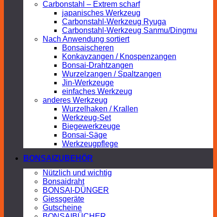
Carbonstahl – Extrem scharf
japanisches Werkzeug
Carbonstahl-Werkzeug Ryuga
Carbonstahl-Werkzeug Sanmu/Dingmu
Nach Anwendung sortiert
Bonsaischeren
Konkavzangen / Knospenzangen
Bonsai-Drahtzangen
Wurzelzangen / Spaltzangen
Jin-Werkzeuge
einfaches Werkzeug
anderes Werkzeug
Wurzelhaken / Krallen
Werkzeug-Set
Biegewerkzeuge
Bonsai-Säge
Werkzeugpflege
BONSAIZUBEHÖR
Nützlich und wichtig
Bonsaidraht
BONSAI-DÜNGER
Giessgeräte
Gutscheine
BONSAIBÜCHER