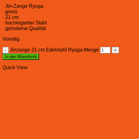
· Jin-Zange Ryuga
· gross
· 21 cm
· hochlegierter Stahl
· gehobene Qualität
Vorrätig
Jinzange 21 cm Edelstahl Ryuga Menge
In den Warenkorb
Quick View