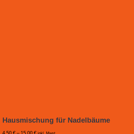
Hausmischung für Nadelbäume
4,50
€
–
15,00
€
inkl. Mwst.