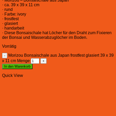
· Morizou – Bonsaischale aus Japan
· ca. 39 x 39 x 11 cm
· rund
· Farbe: ivory
· frostfest
· glasiert
· handarbeit
· Diese Bonsaischale hat Löcher für den Draht zum Fixieren
der Bonsai und Wasserabzuglöcher im Boden.
Vorrätig
Morizou Bonsaischale aus Japan frostfest glasiert 39 x 39
x 11 cm Menge
In den Warenkorb
Quick View