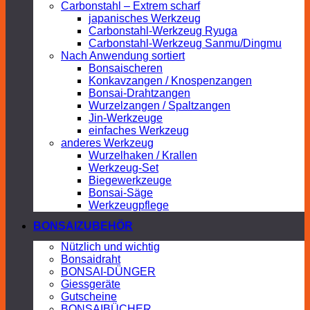
Carbonstahl – Extrem scharf
japanisches Werkzeug
Carbonstahl-Werkzeug Ryuga
Carbonstahl-Werkzeug Sanmu/Dingmu
Nach Anwendung sortiert
Bonsaischeren
Konkavzangen / Knospenzangen
Bonsai-Drahtzangen
Wurzelzangen / Spaltzangen
Jin-Werkzeuge
einfaches Werkzeug
anderes Werkzeug
Wurzelhaken / Krallen
Werkzeug-Set
Biegewerkzeuge
Bonsai-Säge
Werkzeugpflege
BONSAIZUBEHÖR
Nützlich und wichtig
Bonsaidraht
BONSAI-DÜNGER
Giessgeräte
Gutscheine
BONSAIBÜCHER