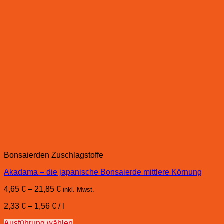
Bonsaierden Zuschlagstoffe
Akadama – die japanische Bonsaierde mittlere Körnung
4,65
€
–
21,85
€
inkl. Mwst.
2,33
€
–
1,56
€
/
l
Ausführung wählen