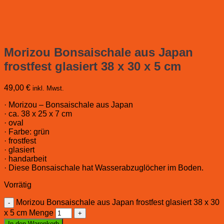
Morizou Bonsaischale aus Japan
frostfest glasiert 38 x 30 x 5 cm
49,00
€
inkl. Mwst.
· Morizou – Bonsaischale aus Japan
· ca. 38 x 25 x 7 cm
· oval
· Farbe: grün
· frostfest
· glasiert
· handarbeit
· Diese Bonsaischale hat Wasserabzuglöcher im Boden.
Vorrätig
Morizou Bonsaischale aus Japan frostfest glasiert 38 x 30
x 5 cm Menge
In den Warenkorb