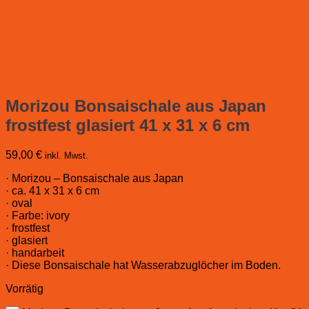
Morizou Bonsaischale aus Japan
frostfest glasiert 41 x 31 x 6 cm
59,00
€
inkl. Mwst.
· Morizou – Bonsaischale aus Japan
· ca. 41 x 31 x 6 cm
· oval
· Farbe: ivory
· frostfest
· glasiert
· handarbeit
· Diese Bonsaischale hat Wasserabzuglöcher im Boden.
Vorrätig