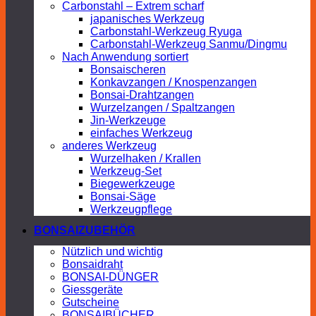
Carbonstahl – Extrem scharf
japanisches Werkzeug
Carbonstahl-Werkzeug Ryuga
Carbonstahl-Werkzeug Sanmu/Dingmu
Nach Anwendung sortiert
Bonsaischeren
Konkavzangen / Knospenzangen
Bonsai-Drahtzangen
Wurzelzangen / Spaltzangen
Jin-Werkzeuge
einfaches Werkzeug
anderes Werkzeug
Wurzelhaken / Krallen
Werkzeug-Set
Biegewerkzeuge
Bonsai-Säge
Werkzeugpflege
BONSAIZUBEHÖR
Nützlich und wichtig
Bonsaidraht
BONSAI-DÜNGER
Giessgeräte
Gutscheine
BONSAIBÜCHER