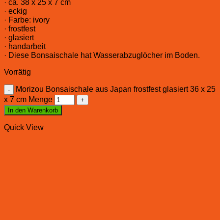
· ca. 38 x 25 x 7 cm
· eckig
· Farbe: ivory
· frostfest
· glasiert
· handarbeit
· Diese Bonsaischale hat Wasserabzuglöcher im Boden.
Vorrätig
Morizou Bonsaischale aus Japan frostfest glasiert 36 x 25
x 7 cm Menge
In den Warenkorb
Quick View