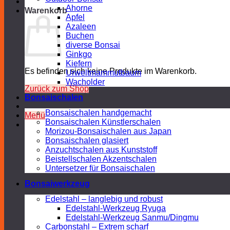
Ahorne
Warenkorb
Apfel
Azaleen
Buchen
diverse Bonsai
Ginkgo
Kiefern
Es befinden sich keine Produkte im Warenkorb.
Urweltmammutbaum
Wacholder
Zurück zum Shop
Bonsaischalen
Bonsaischalen handgemacht
Menü
Bonsaischalen Künstlerschalen
Morizou-Bonsaischalen aus Japan
Bonsaischalen glasiert
Anzuchtschalen aus Kunststoff
Beistellschalen Akzentschalen
Untersetzer für Bonsaischalen
Bonsaiwerkzeug
Edelstahl – langlebig und robust
Edelstahl-Werkzeug Ryuga
Edelstahl-Werkzeug Sanmu/Dingmu
Carbonstahl – Extrem scharf