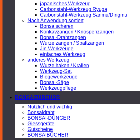
japanisches Werkzeug
Carbonstahl-Werkzeug Ryuga
Carbonstahl-Werkzeug Sanmu/Dingmu
Nach Anwendung sortiert
Bonsaischeren
Konkavzangen / Knospenzangen
Bonsai-Drahtzangen
Wurzelzangen / Spaltzangen
Jin-Werkzeuge
einfaches Werkzeug
anderes Werkzeug
Wurzelhaken / Krallen
Werkzeug-Set
Biegewerkzeuge
Bonsai-Säge
Werkzeugpflege
BONSAIZUBEHÖR
Nützlich und wichtig
Bonsaidraht
BONSAI-DÜNGER
Giessgeräte
Gutscheine
BONSAIBÜCHER