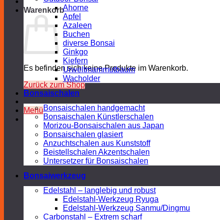
Ahorne
Warenkorb
Apfel
Azaleen
Buchen
diverse Bonsai
Ginkgo
Kiefern
Es befinden sich keine Produkte im Warenkorb.
Urweltmammutbaum
Wacholder
Zurück zum Shop
Bonsaischalen
Bonsaischalen handgemacht
Menü
Bonsaischalen Künstlerschalen
Morizou-Bonsaischalen aus Japan
Bonsaischalen glasiert
Anzuchtschalen aus Kunststoff
Beistellschalen Akzentschalen
Untersetzer für Bonsaischalen
Bonsaiwerkzeug
Edelstahl – langlebig und robust
Edelstahl-Werkzeug Ryuga
Edelstahl-Werkzeug Sanmu/Dingmu
Carbonstahl – Extrem scharf