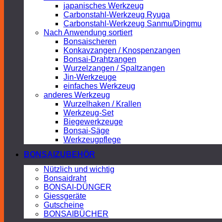
japanisches Werkzeug
Carbonstahl-Werkzeug Ryuga
Carbonstahl-Werkzeug Sanmu/Dingmu
Nach Anwendung sortiert
Bonsaischeren
Konkavzangen / Knospenzangen
Bonsai-Drahtzangen
Wurzelzangen / Spaltzangen
Jin-Werkzeuge
einfaches Werkzeug
anderes Werkzeug
Wurzelhaken / Krallen
Werkzeug-Set
Biegewerkzeuge
Bonsai-Säge
Werkzeugpflege
BONSAIZUBEHÖR
Nützlich und wichtig
Bonsaidraht
BONSAI-DÜNGER
Giessgeräte
Gutscheine
BONSAIBÜCHER