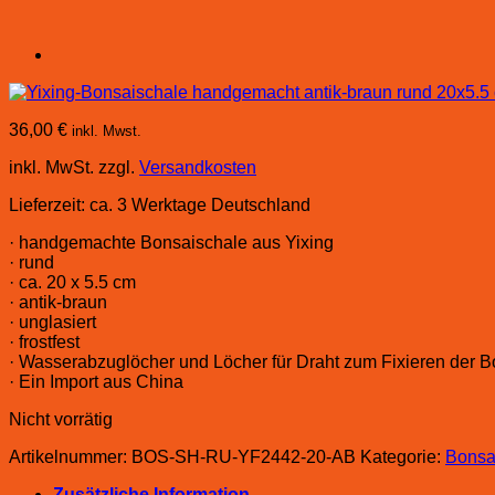
36,00
€
inkl. Mwst.
inkl. MwSt.
zzgl.
Versandkosten
Lieferzeit:
ca. 3 Werktage Deutschland
· handgemachte Bonsaischale aus Yixing
· rund
· ca. 20 x 5.5 cm
· antik-braun
· unglasiert
· frostfest
· Wasserabzuglöcher und Löcher für Draht zum Fixieren der 
· Ein Import aus China
Nicht vorrätig
Artikelnummer:
BOS-SH-RU-YF2442-20-AB
Kategorie:
Bonsa
Zusätzliche Information