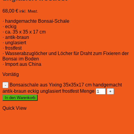
68,00
€
inkl. Mwst.
· handgemachte Bonsai-Schale
· eckig
· ca. 35 x 35 x 17 cm
· antik-braun
· unglasiert
· frostfest
· Wasserabzuglöcher und Löcher für Draht zum Fixieren der
Bonsai im Boden
· Import aus China
Vorrätig
Bonsaischale aus Yixing 35x35x17 cm handgemacht
antik-braun eckig unglasiert frostfest Menge
In den Warenkorb
Quick View