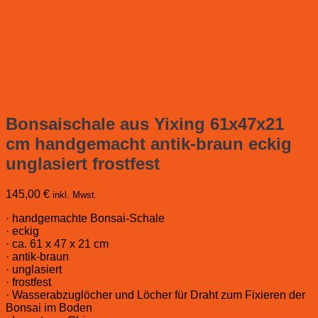
Bonsaischale aus Yixing 61x47x21
cm handgemacht antik-braun eckig
unglasiert frostfest
145,00
€
inkl. Mwst.
· handgemachte Bonsai-Schale
· eckig
· ca. 61 x 47 x 21 cm
· antik-braun
· unglasiert
· frostfest
· Wasserabzuglöcher und Löcher für Draht zum Fixieren der
Bonsai im Boden