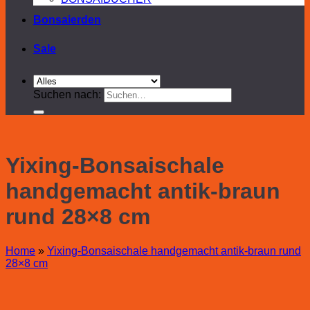
Bonsaierden
Sale
Suchen nach:
Yixing-Bonsaischale
handgemacht antik-braun
rund 28×8 cm
Home
»
Yixing-Bonsaischale handgemacht antik-braun rund
28×8 cm