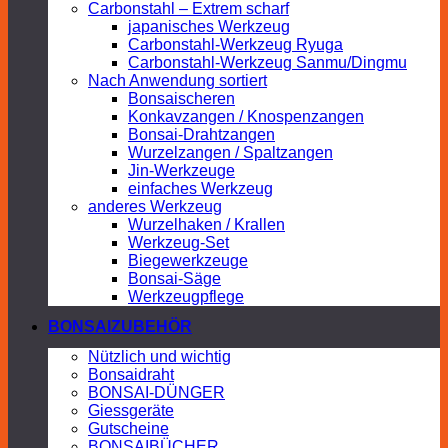
Carbonstahl – Extrem scharf
japanisches Werkzeug
Carbonstahl-Werkzeug Ryuga
Carbonstahl-Werkzeug Sanmu/Dingmu
Nach Anwendung sortiert
Bonsaischeren
Konkavzangen / Knospenzangen
Bonsai-Drahtzangen
Wurzelzangen / Spaltzangen
Jin-Werkzeuge
einfaches Werkzeug
anderes Werkzeug
Wurzelhaken / Krallen
Werkzeug-Set
Biegewerkzeuge
Bonsai-Säge
Werkzeugpflege
BONSAIZUBEHÖR
Nützlich und wichtig
Bonsaidraht
BONSAI-DÜNGER
Giessgeräte
Gutscheine
BONSAIBÜCHER