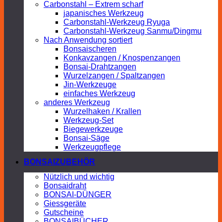
Carbonstahl – Extrem scharf
japanisches Werkzeug
Carbonstahl-Werkzeug Ryuga
Carbonstahl-Werkzeug Sanmu/Dingmu
Nach Anwendung sortiert
Bonsaischeren
Konkavzangen / Knospenzangen
Bonsai-Drahtzangen
Wurzelzangen / Spaltzangen
Jin-Werkzeuge
einfaches Werkzeug
anderes Werkzeug
Wurzelhaken / Krallen
Werkzeug-Set
Biegewerkzeuge
Bonsai-Säge
Werkzeugpflege
BONSAIZUBEHÖR
Nützlich und wichtig
Bonsaidraht
BONSAI-DÜNGER
Giessgeräte
Gutscheine
BONSAIBÜCHER