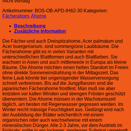
Nicht vorrätig
Artikelnummer:
BOS-OB-APD-IH62-30
Kategorien:
Fächerahorn
,
Ahorne
Beschreibung
Zusätzliche Information
Die Fächer-und auch Dreispitzahorne, Acer palmatum und
Acer buergerianum, sind sommergrüne Laubbäume. Die
Fächerahorne gibt es in vielen Varianten mit
unterschiedlichen Blattformen und auch Blattfarben. Sie
wachsen in Asien und auch mittlerweile in Europa als kleine
Bäume. Die Ahorne möchten einen hellen Standort im Freien
ohne direkte Sonneneinstrahlung in der Mittagszeit. Das
feine Laub könnte bei ungenügender Wasserversorgung
schnell verbrennen. Bis auf die Jungpflanzen sind die
japanischen Fächerahorne frostfest. Man muß sie aber
trotzdem vor kalten Winden und strengen Frösten geschützt
überwintern. Die Ahorne müssen in der Wachstumszeit
täglich, am besten mit Regenwasser gegossen werden. Im
Winter reicht mässige Feuchtigkeit aus. Gedüngt wird nach
der Ausbildung der Blätter wöchentlich mit einem
organischen oder auch wechselweise mit einem
mineralischen Dünger. Alle 2-3 Jahre, vor dem Austrieb im
Frühjahr, sollte in ein lockeres, modernes Substrat umgetopft