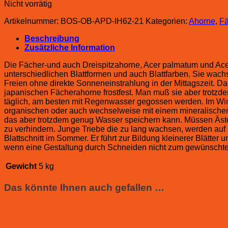
Nicht vorrätig
Artikelnummer:
BOS-OB-APD-IH62-21
Kategorien:
Ahorne
,
Fä
Beschreibung
Zusätzliche Information
Die Fächer-und auch Dreispitzahorne, Acer palmatum und Ace
unterschiedlichen Blattformen und auch Blattfarben. Sie wach
Freien ohne direkte Sonneneinstrahlung in der Mittagszeit. D
japanischen Fächerahorne frostfest. Man muß sie aber trotzd
täglich, am besten mit Regenwasser gegossen werden. Im Wint
organischen oder auch wechselweise mit einem mineralischen D
das aber trotzdem genug Wasser speichern kann. Müssen Äste
zu verhindern. Junge Triebe die zu lang wachsen, werden auf 1
Blattschnitt im Sommer. Er führt zur Bildung kleinerer Blätte
wenn eine Gestaltung durch Schneiden nicht zum gewünschte
Gewicht
5 kg
Das könnte Ihnen auch gefallen …