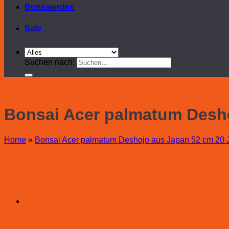
Bonsaierden
Sale
Suchen nach:
Bonsai Acer palmatum Desho
Home
»
Bonsai Acer palmatum Deshojo aus Japan 52 cm 20 