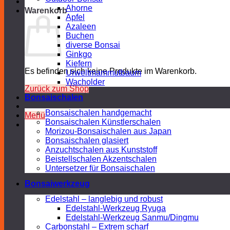
Ahorne
Warenkorb
Apfel
Azaleen
Buchen
diverse Bonsai
Ginkgo
Kiefern
Es befinden sich keine Produkte im Warenkorb.
Urweltmammutbaum
Wacholder
Zurück zum Shop
Bonsaischalen
Bonsaischalen handgemacht
Menü
Bonsaischalen Künstlerschalen
Morizou-Bonsaischalen aus Japan
Bonsaischalen glasiert
Anzuchtschalen aus Kunststoff
Beistellschalen Akzentschalen
Untersetzer für Bonsaischalen
Bonsaiwerkzeug
Edelstahl – langlebig und robust
Edelstahl-Werkzeug Ryuga
Edelstahl-Werkzeug Sanmu/Dingmu
Carbonstahl – Extrem scharf