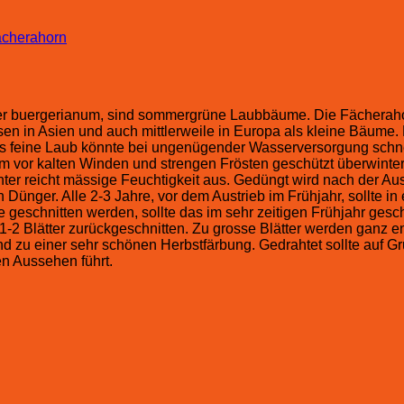
cherahorn
r buergerianum, sind sommergrüne Laubbäume. Die Fächerahorn
sen in Asien und auch mittlerweile in Europa als kleine Bäume.
as feine Laub könnte bei ungenügender Wasserversorgung schnel
em vor kalten Winden und strengen Frösten geschützt überwint
er reicht mässige Feuchtigkeit aus. Gedüngt wird nach der Aus
ünger. Alle 2-3 Jahre, vor dem Austrieb im Frühjahr, sollte in
 geschnitten werden, sollte das im sehr zeitigen Frühjahr ge
-2 Blätter zurückgeschnitten. Zu grosse Blätter werden ganz en
r und zu einer sehr schönen Herbstfärbung. Gedrahtet sollte auf 
n Aussehen führt.