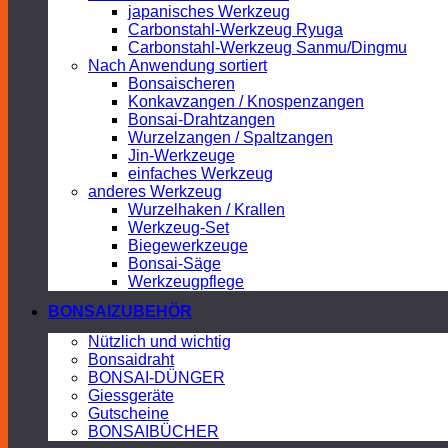
japanisches Werkzeug
Carbonstahl-Werkzeug Ryuga
Carbonstahl-Werkzeug Sanmu/Dingmu
Nach Anwendung sortiert
Bonsaischeren
Konkavzangen / Knospenzangen
Bonsai-Drahtzangen
Wurzelzangen / Spaltzangen
Jin-Werkzeuge
einfaches Werkzeug
anderes Werkzeug
Wurzelhaken / Krallen
Werkzeug-Set
Biegewerkzeuge
Bonsai-Säge
Werkzeugpflege
BONSAIZUBEHÖR
Nützlich und wichtig
Bonsaidraht
BONSAI-DÜNGER
Giessgeräte
Gutscheine
BONSAIBÜCHER