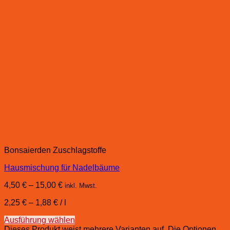
Bonsaierden Zuschlagstoffe
Hausmischung für Nadelbäume
4,50
€
–
15,00
€
inkl. Mwst.
2,25
€
–
1,88
€
/
l
Ausführung wählen
Dieses Produkt weist mehrere Varianten auf. Die Optionen