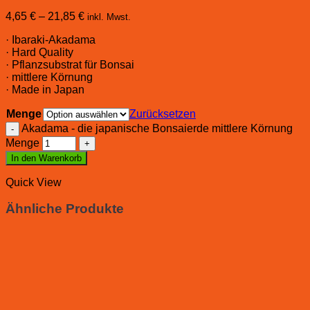
4,65
€
–
21,85
€
inkl. Mwst.
· Ibaraki-Akadama
· Hard Quality
· Pflanzsubstrat für Bonsai
· mittlere Körnung
· Made in Japan
Menge
Zurücksetzen
Akadama - die japanische Bonsaierde mittlere Körnung
Menge
In den Warenkorb
Quick View
Ähnliche Produkte