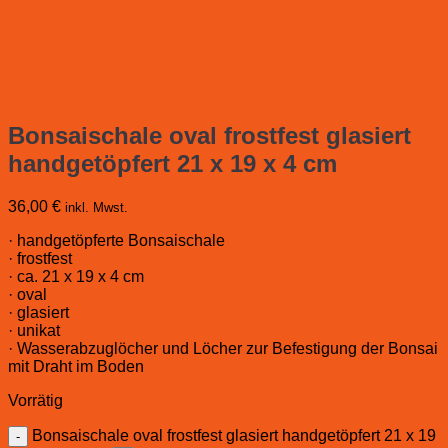
Bonsaischale oval frostfest glasiert
handgetöpfert 21 x 19 x 4 cm
36,00
€
inkl. Mwst.
· handgetöpferte Bonsaischale
· frostfest
· ca. 21 x 19 x 4 cm
· oval
· glasiert
· unikat
· Wasserabzuglöcher und Löcher zur Befestigung der Bonsai
mit Draht im Boden
Vorrätig
Bonsaischale oval frostfest glasiert handgetöpfert 21 x 19