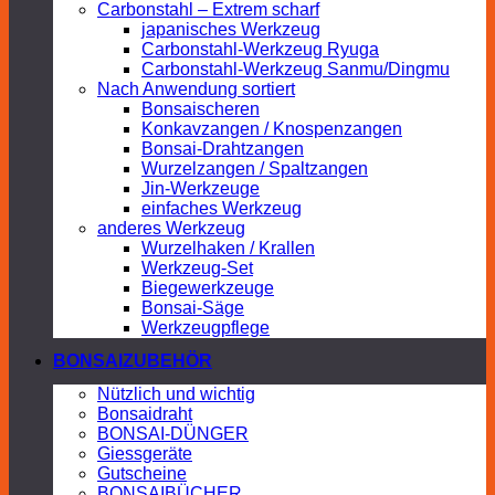
Carbonstahl – Extrem scharf
japanisches Werkzeug
Carbonstahl-Werkzeug Ryuga
Carbonstahl-Werkzeug Sanmu/Dingmu
Nach Anwendung sortiert
Bonsaischeren
Konkavzangen / Knospenzangen
Bonsai-Drahtzangen
Wurzelzangen / Spaltzangen
Jin-Werkzeuge
einfaches Werkzeug
anderes Werkzeug
Wurzelhaken / Krallen
Werkzeug-Set
Biegewerkzeuge
Bonsai-Säge
Werkzeugpflege
BONSAIZUBEHÖR
Nützlich und wichtig
Bonsaidraht
BONSAI-DÜNGER
Giessgeräte
Gutscheine
BONSAIBÜCHER