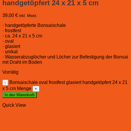
handgetöpfert 24 x 21 x 5 cm
39,00
€
inkl. Mwst.
· handgetöpferte Bonsaischale
· frostfest
· ca. 24 x 21 x 5 cm
· oval
· glasiert
· unikat
· Wasserabzuglöcher und Löcher zur Befestigung der Bonsai
mit Draht im Boden
Vorrätig
Bonsaischale oval frostfest glasiert handgetöpfert 24 x 21
x 5 cm Menge
In den Warenkorb
Quick View