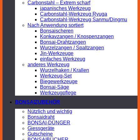
Carbonstahl – Extrem scharf
japanisches Werkzeug
Carbonstahl-Werkzeug Ryuga
Carbonstahl-Werkzeug Sanmu/Dingmu
Nach Anwendung sortiert
Bonsaischeren
Konkavzangen / Knospenzangen
Bonsai-Drahtzangen
Wurzelzangen / Spaltzangen
Jin-Werkzeuge
einfaches Werkzeug
anderes Werkzeug
Wurzelhaken / Krallen
Werkzeug-Set
Biegewerkzeuge
Bonsai-Säge
Werkzeugpflege
BONSAIZUBEHÖR
Nützlich und wichtig
Bonsaidraht
BONSAI-DÜNGER
Giessgeräte
Gutscheine
BONSAIBÜCHER