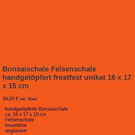
Bonsaischale Felsenschale
handgetöpfert frostfest unikat 16 x 17
x 15 cm
39,00
€
inkl. Mwst.
· handgetöpferte Bonsaischale
· ca. 16 x 17 x 15 cm
· Felsenschale
· brauntöne
· unglasiert