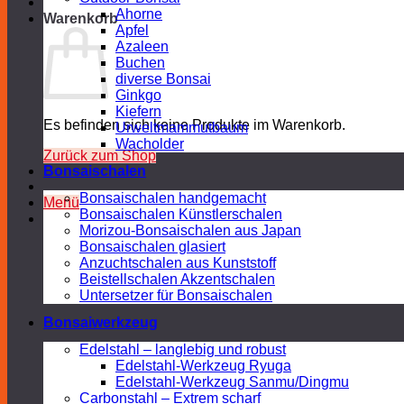
Ahorne
Warenkorb
Apfel
Azaleen
Buchen
diverse Bonsai
Ginkgo
Kiefern
Es befinden sich keine Produkte im Warenkorb.
Urweltmammutbaum
Wacholder
Zurück zum Shop
Bonsaischalen
Bonsaischalen handgemacht
Menü
Bonsaischalen Künstlerschalen
Morizou-Bonsaischalen aus Japan
Bonsaischalen glasiert
Anzuchtschalen aus Kunststoff
Beistellschalen Akzentschalen
Untersetzer für Bonsaischalen
Bonsaiwerkzeug
Edelstahl – langlebig und robust
Edelstahl-Werkzeug Ryuga
Edelstahl-Werkzeug Sanmu/Dingmu
Carbonstahl – Extrem scharf