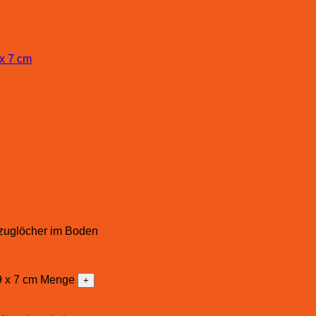
bzuglöcher im Boden
19 x 7 cm Menge