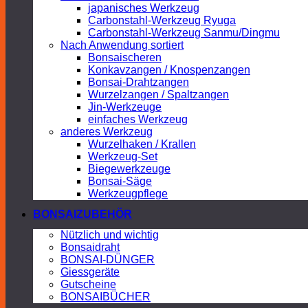
japanisches Werkzeug
Carbonstahl-Werkzeug Ryuga
Carbonstahl-Werkzeug Sanmu/Dingmu
Nach Anwendung sortiert
Bonsaischeren
Konkavzangen / Knospenzangen
Bonsai-Drahtzangen
Wurzelzangen / Spaltzangen
Jin-Werkzeuge
einfaches Werkzeug
anderes Werkzeug
Wurzelhaken / Krallen
Werkzeug-Set
Biegewerkzeuge
Bonsai-Säge
Werkzeugpflege
BONSAIZUBEHÖR
Nützlich und wichtig
Bonsaidraht
BONSAI-DÜNGER
Giessgeräte
Gutscheine
BONSAIBÜCHER