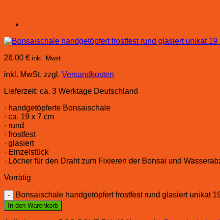
26,00
€
inkl. Mwst.
inkl. MwSt.
zzgl.
Versandkosten
Lieferzeit:
ca. 3 Werktage Deutschland
· handgetöpferte Bonsaischale
· ca. 19 x 7 cm
· rund
· frostfest
· glasiert
· Einzelstück
· Löcher für den Draht zum Fixieren der Bonsai und Wassera
Vorrätig
Bonsaischale handgetöpfert frostfest rund glasiert unikat 
In den Warenkorb