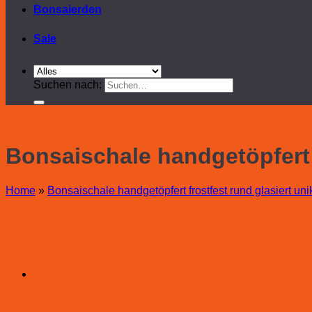
Bonsaierden
Sale
Suchen nach:
Bonsaischale handgetöpfert f
Home
»
Bonsaischale handgetöpfert frostfest rund glasiert uni