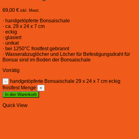
69,00
€
inkl. Mwst.
· handgetöpferte Bonsaischale
· ca. 29 x 24 x 7 cm
· eckig
· glasiert
· unikat
· bei 1250°C frostfest gebrannt
· Wasserabzuglöcher und Löcher für Befestigungsdraht für
Bonsai sind im Boden der Bonsaischale
Vorrätig
handgetöpferte Bonsaischale 29 x 24 x 7 cm eckig
frostfest Menge
In den Warenkorb
Quick View