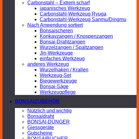
Carbonstahl – Extrem scharf
japanisches Werkzeug
Carbonstahl-Werkzeug Ryuga
Carbonstahl-Werkzeug Sanmu/Dingmu
Nach Anwendung sortiert
Bonsaischeren
Konkavzangen / Knospenzangen
Bonsai-Drahtzangen
Wurzelzangen / Spaltzangen
Jin-Werkzeuge
einfaches Werkzeug
anderes Werkzeug
Wurzelhaken / Krallen
Werkzeug-Set
Biegewerkzeuge
Bonsai-Säge
Werkzeugpflege
BONSAIZUBEHÖR
Nützlich und wichtig
Bonsaidraht
BONSAI-DÜNGER
Giessgeräte
Gutscheine
BONSAIBÜCHER