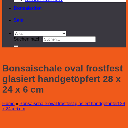
Bonsaierden
Sale
Suchen nach:
Bonsaischale oval frostfest
glasiert handgetöpfert 28 x
24 x 6 cm
Home
»
Bonsaischale oval frostfest glasiert handgetöpfert 28
x 24 x 6 cm