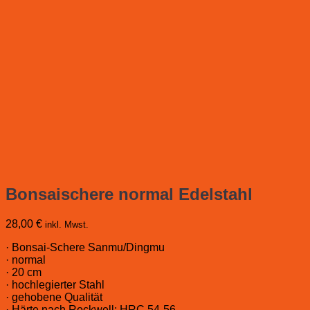
Bonsaischere normal Edelstahl
28,00
€
inkl. Mwst.
· Bonsai-Schere Sanmu/Dingmu
· normal
· 20 cm
· hochlegierter Stahl
· gehobene Qualität
· Härte nach Rockwell: HRC 54-56