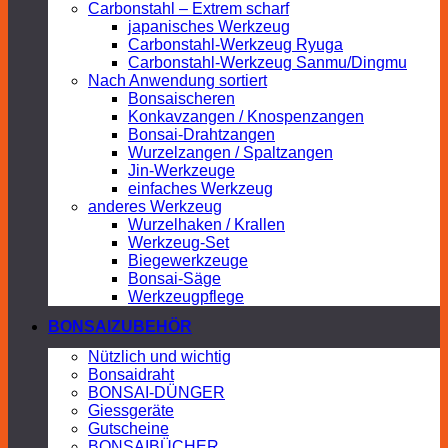
Carbonstahl – Extrem scharf
japanisches Werkzeug
Carbonstahl-Werkzeug Ryuga
Carbonstahl-Werkzeug Sanmu/Dingmu
Nach Anwendung sortiert
Bonsaischeren
Konkavzangen / Knospenzangen
Bonsai-Drahtzangen
Wurzelzangen / Spaltzangen
Jin-Werkzeuge
einfaches Werkzeug
anderes Werkzeug
Wurzelhaken / Krallen
Werkzeug-Set
Biegewerkzeuge
Bonsai-Säge
Werkzeugpflege
BONSAIZUBEHÖR
Nützlich und wichtig
Bonsaidraht
BONSAI-DÜNGER
Giessgeräte
Gutscheine
BONSAIBÜCHER