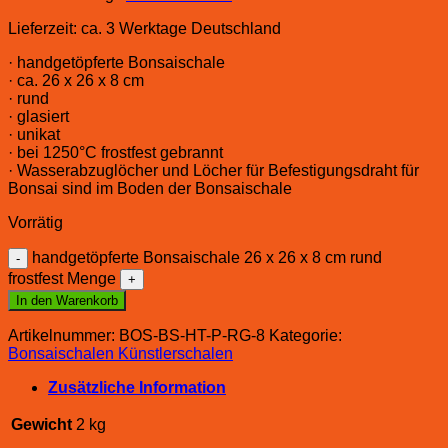
Lieferzeit:
ca. 3 Werktage Deutschland
· handgetöpferte Bonsaischale
· ca. 26 x 26 x 8 cm
· rund
· glasiert
· unikat
· bei 1250°C frostfest gebrannt
· Wasserabzuglöcher und Löcher für Befestigungsdraht für
Bonsai sind im Boden der Bonsaischale
Vorrätig
handgetöpferte Bonsaischale 26 x 26 x 8 cm rund
frostfest Menge
In den Warenkorb
Artikelnummer:
BOS-BS-HT-P-RG-8
Kategorie:
Bonsaischalen Künstlerschalen
Zusätzliche Information
Gewicht
2 kg