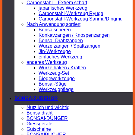
Carbonstahl – Extrem scharf
japanisches Werkzeug
Carbonstahl-Werkzeug Ryuga
Carbonstahl-Werkzeug Sanmu/Dingmu
Nach Anwendung sortiert
Bonsaischeren
Konkavzangen / Knospenzangen
Bonsai-Drahtzangen
Wurzelzangen / Spaltzangen
Jin-Werkzeuge
einfaches Werkzeug
anderes Werkzeug
Wurzelhaken / Krallen
Werkzeug-Set
Biegewerkzeuge
Bonsai-Säge
Werkzeugpflege
BONSAIZUBEHÖR
Nützlich und wichtig
Bonsaidraht
BONSAI-DÜNGER
Giessgeräte
Gutscheine
BONSAIBÜCHER