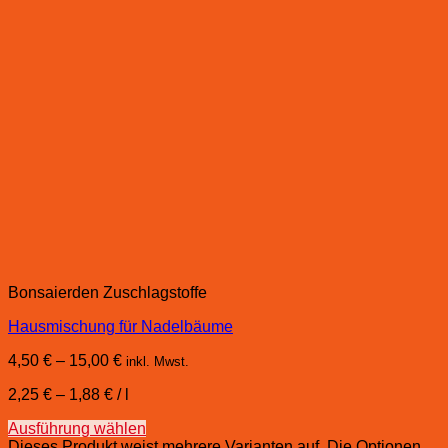
Bonsaierden Zuschlagstoffe
Hausmischung für Nadelbäume
4,50
€
–
15,00
€
inkl. Mwst.
2,25
€
–
1,88
€
/
l
Ausführung wählen
Dieses Produkt weist mehrere Varianten auf. Die Optionen