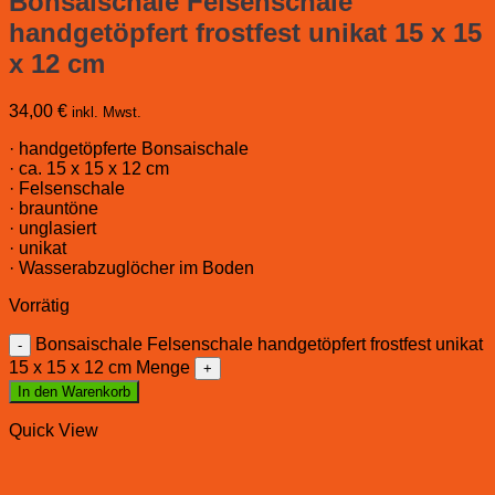
Bonsaischale Felsenschale
handgetöpfert frostfest unikat 15 x 15
x 12 cm
34,00
€
inkl. Mwst.
· handgetöpferte Bonsaischale
· ca. 15 x 15 x 12 cm
· Felsenschale
· brauntöne
· unglasiert
· unikat
· Wasserabzuglöcher im Boden
Vorrätig
Bonsaischale Felsenschale handgetöpfert frostfest unikat
15 x 15 x 12 cm Menge
In den Warenkorb
Quick View