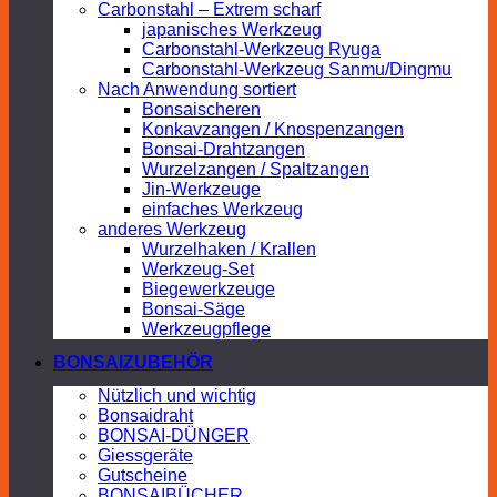
Carbonstahl – Extrem scharf
japanisches Werkzeug
Carbonstahl-Werkzeug Ryuga
Carbonstahl-Werkzeug Sanmu/Dingmu
Nach Anwendung sortiert
Bonsaischeren
Konkavzangen / Knospenzangen
Bonsai-Drahtzangen
Wurzelzangen / Spaltzangen
Jin-Werkzeuge
einfaches Werkzeug
anderes Werkzeug
Wurzelhaken / Krallen
Werkzeug-Set
Biegewerkzeuge
Bonsai-Säge
Werkzeugpflege
BONSAIZUBEHÖR
Nützlich und wichtig
Bonsaidraht
BONSAI-DÜNGER
Giessgeräte
Gutscheine
BONSAIBÜCHER