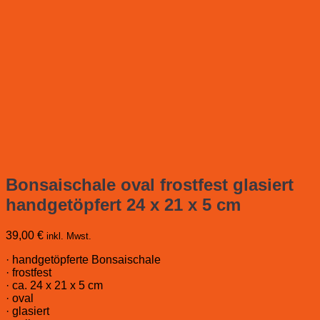
Bonsaischale oval frostfest glasiert
handgetöpfert 24 x 21 x 5 cm
39,00
€
inkl. Mwst.
· handgetöpferte Bonsaischale
· frostfest
· ca. 24 x 21 x 5 cm
· oval
· glasiert