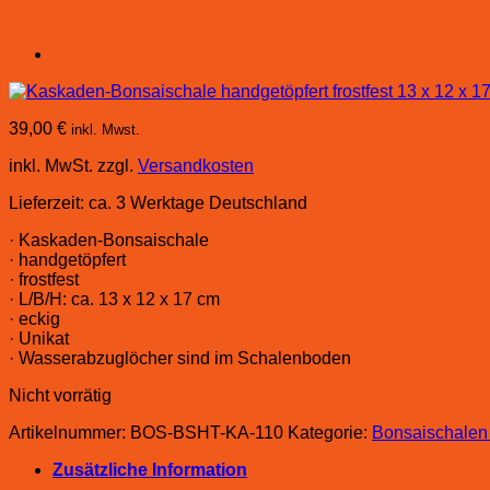
39,00
€
inkl. Mwst.
inkl. MwSt.
zzgl.
Versandkosten
Lieferzeit:
ca. 3 Werktage Deutschland
· Kaskaden-Bonsaischale
· handgetöpfert
· frostfest
· L/B/H: ca. 13 x 12 x 17 cm
· eckig
· Unikat
· Wasserabzuglöcher sind im Schalenboden
Nicht vorrätig
Artikelnummer:
BOS-BSHT-KA-110
Kategorie:
Bonsaischalen
Zusätzliche Information