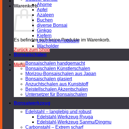
Ahorne
Warenkorb
Apfel
Azaleen
Buchen
diverse Bonsai
Ginkgo
Kiefern
Es befinden sich keine Produkte im Warenkorb.
Urweltmammutbaum
Wacholder
Zurück zum Shop
Bonsaischalen
Bonsaischalen handgemacht
Menü
Bonsaischalen Künstlerschalen
Morizou-Bonsaischalen aus Japan
Bonsaischalen glasiert
Anzuchtschalen aus Kunststoff
Beistellschalen Akzentschalen
Untersetzer für Bonsaischalen
Bonsaiwerkzeug
Edelstahl – langlebig und robust
Edelstahl-Werkzeug Ryuga
Edelstahl-Werkzeug Sanmu/Dingmu
Carbonstahl – Extrem scharf