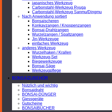
japanisches Werkzeug
Carbonstahl-Werkzeug Ryuga
Carbonstahl-Werkzeug Sanmu/Dingmu
Nach Anwendung sortiert
Bonsaischeren
Konkavzangen / Knospenzangen
Bonsai-Drahtzangen
Wurzelzangen / Spaltzangen
Jin-Werkzeuge
einfaches Werkzeug
anderes Werkzeug
Wurzelhaken / Krallen
Werkzeug-Set
Biegewerkzeuge
Bonsai-Säge
Werkzeugpflege
BONSAIZUBEHÖR
Nützlich und wichtig
Bonsaidraht
BONSAI-DÜNGER
Giessgeräte
Gutscheine
BONSAIBÜCHER