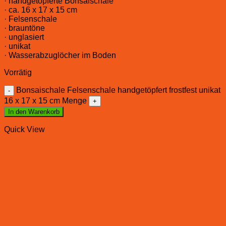
· handgetöpferte Bonsaischale
· ca. 16 x 17 x 15 cm
· Felsenschale
· brauntöne
· unglasiert
· unikat
· Wasserabzuglöcher im Boden
Vorrätig
Bonsaischale Felsenschale handgetöpfert frostfest unikat
16 x 17 x 15 cm Menge
In den Warenkorb
Quick View