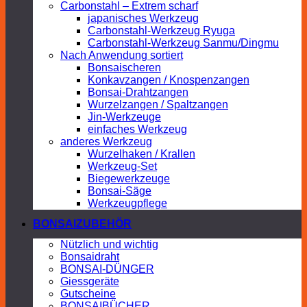
Carbonstahl – Extrem scharf
japanisches Werkzeug
Carbonstahl-Werkzeug Ryuga
Carbonstahl-Werkzeug Sanmu/Dingmu
Nach Anwendung sortiert
Bonsaischeren
Konkavzangen / Knospenzangen
Bonsai-Drahtzangen
Wurzelzangen / Spaltzangen
Jin-Werkzeuge
einfaches Werkzeug
anderes Werkzeug
Wurzelhaken / Krallen
Werkzeug-Set
Biegewerkzeuge
Bonsai-Säge
Werkzeugpflege
BONSAIZUBEHÖR
Nützlich und wichtig
Bonsaidraht
BONSAI-DÜNGER
Giessgeräte
Gutscheine
BONSAIBÜCHER