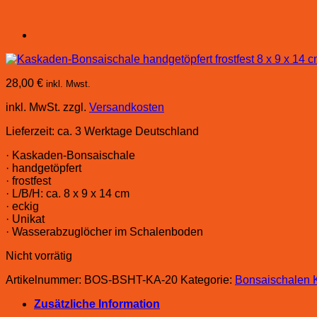
28,00
€
inkl. Mwst.
inkl. MwSt.
zzgl.
Versandkosten
Lieferzeit:
ca. 3 Werktage Deutschland
· Kaskaden-Bonsaischale
· handgetöpfert
· frostfest
· L/B/H: ca. 8 x 9 x 14 cm
· eckig
· Unikat
· Wasserabzuglöcher im Schalenboden
Nicht vorrätig
Artikelnummer:
BOS-BSHT-KA-20
Kategorie:
Bonsaischalen 
Zusätzliche Information