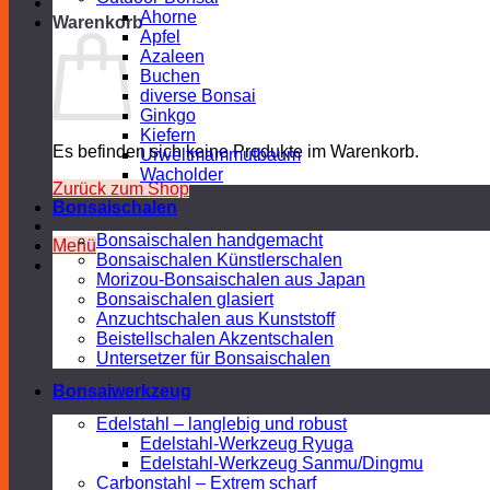
Ahorne
Warenkorb
Apfel
Azaleen
Buchen
diverse Bonsai
Ginkgo
Kiefern
Es befinden sich keine Produkte im Warenkorb.
Urweltmammutbaum
Wacholder
Zurück zum Shop
Bonsaischalen
Bonsaischalen handgemacht
Menü
Bonsaischalen Künstlerschalen
Morizou-Bonsaischalen aus Japan
Bonsaischalen glasiert
Anzuchtschalen aus Kunststoff
Beistellschalen Akzentschalen
Untersetzer für Bonsaischalen
Bonsaiwerkzeug
Edelstahl – langlebig und robust
Edelstahl-Werkzeug Ryuga
Edelstahl-Werkzeug Sanmu/Dingmu
Carbonstahl – Extrem scharf