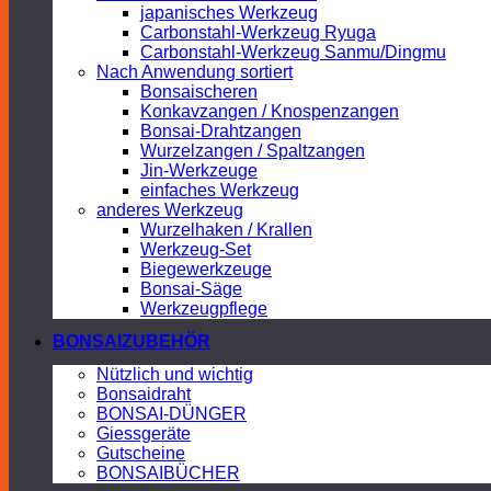
japanisches Werkzeug
Carbonstahl-Werkzeug Ryuga
Carbonstahl-Werkzeug Sanmu/Dingmu
Nach Anwendung sortiert
Bonsaischeren
Konkavzangen / Knospenzangen
Bonsai-Drahtzangen
Wurzelzangen / Spaltzangen
Jin-Werkzeuge
einfaches Werkzeug
anderes Werkzeug
Wurzelhaken / Krallen
Werkzeug-Set
Biegewerkzeuge
Bonsai-Säge
Werkzeugpflege
BONSAIZUBEHÖR
Nützlich und wichtig
Bonsaidraht
BONSAI-DÜNGER
Giessgeräte
Gutscheine
BONSAIBÜCHER