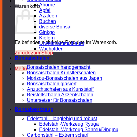
Ahorne
Warenkorb
Apfel
Azaleen
Buchen
diverse Bonsai
Ginkgo
Kiefern
Es befinden sich keine Produkte im Warenkorb.
Urweltmammutbaum
Wacholder
Zurück zum Shop
Bonsaischalen
Bonsaischalen handgemacht
Menü
Bonsaischalen Künstlerschalen
Morizou-Bonsaischalen aus Japan
Bonsaischalen glasiert
Anzuchtschalen aus Kunststoff
Beistellschalen Akzentschalen
Untersetzer für Bonsaischalen
Bonsaiwerkzeug
Edelstahl – langlebig und robust
Edelstahl-Werkzeug Ryuga
Edelstahl-Werkzeug Sanmu/Dingmu
Carbonstahl – Extrem scharf