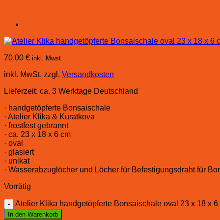
70,00
€
inkl. Mwst.
inkl. MwSt.
zzgl.
Versandkosten
Lieferzeit:
ca. 3 Werktage Deutschland
· handgetöpferte Bonsaischale
· Atelier Klika & Kuratkova
· frostfest gebrannt
· ca. 23 x 18 x 6 cm
· oval
· glasiert
· unikat
· Wasserabzuglöcher und Löcher für Befestigungsdraht für B
Vorrätig
Atelier Klika handgetöpferte Bonsaischale oval 23 x 18 x
In den Warenkorb