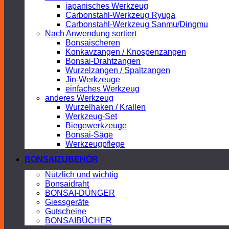
japanisches Werkzeug
Carbonstahl-Werkzeug Ryuga
Carbonstahl-Werkzeug Sanmu/Dingmu
Nach Anwendung sortiert
Bonsaischeren
Konkavzangen / Knospenzangen
Bonsai-Drahtzangen
Wurzelzangen / Spaltzangen
Jin-Werkzeuge
einfaches Werkzeug
anderes Werkzeug
Wurzelhaken / Krallen
Werkzeug-Set
Biegewerkzeuge
Bonsai-Säge
Werkzeugpflege
BONSAIZUBEHÖR
Nützlich und wichtig
Bonsaidraht
BONSAI-DÜNGER
Giessgeräte
Gutscheine
BONSAIBÜCHER