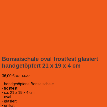
Bonsaischale oval frostfest glasiert
handgetöpfert 21 x 19 x 4 cm
36,00
€
inkl. Mwst.
· handgetöpferte Bonsaischale
· frostfest
· ca. 21 x 19 x 4 cm
· oval
· glasiert
· unikat