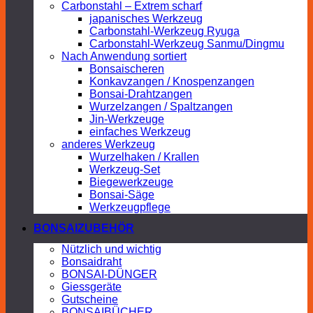
Carbonstahl – Extrem scharf
japanisches Werkzeug
Carbonstahl-Werkzeug Ryuga
Carbonstahl-Werkzeug Sanmu/Dingmu
Nach Anwendung sortiert
Bonsaischeren
Konkavzangen / Knospenzangen
Bonsai-Drahtzangen
Wurzelzangen / Spaltzangen
Jin-Werkzeuge
einfaches Werkzeug
anderes Werkzeug
Wurzelhaken / Krallen
Werkzeug-Set
Biegewerkzeuge
Bonsai-Säge
Werkzeugpflege
BONSAIZUBEHÖR
Nützlich und wichtig
Bonsaidraht
BONSAI-DÜNGER
Giessgeräte
Gutscheine
BONSAIBÜCHER