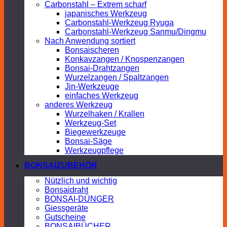
Carbonstahl – Extrem scharf
japanisches Werkzeug
Carbonstahl-Werkzeug Ryuga
Carbonstahl-Werkzeug Sanmu/Dingmu
Nach Anwendung sortiert
Bonsaischeren
Konkavzangen / Knospenzangen
Bonsai-Drahtzangen
Wurzelzangen / Spaltzangen
Jin-Werkzeuge
einfaches Werkzeug
anderes Werkzeug
Wurzelhaken / Krallen
Werkzeug-Set
Biegewerkzeuge
Bonsai-Säge
Werkzeugpflege
BONSAIZUBEHÖR
Nützlich und wichtig
Bonsaidraht
BONSAI-DÜNGER
Giessgeräte
Gutscheine
BONSAIBÜCHER