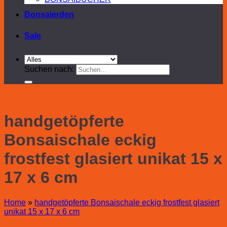
Bonsaierden
Sale
Suchen nach:
handgetöpferte
Bonsaischale eckig
frostfest glasiert unikat 15 x
17 x 6 cm
Home
»
handgetöpferte Bonsaischale eckig frostfest glasiert
unikat 15 x 17 x 6 cm