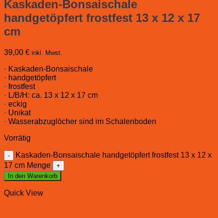
Kaskaden-Bonsaischale
handgetöpfert frostfest 13 x 12 x 17
cm
39,00
€
inkl. Mwst.
· Kaskaden-Bonsaischale
· handgetöpfert
· frostfest
· L/B/H: ca. 13 x 12 x 17 cm
· eckig
· Unikat
· Wasserabzuglöcher sind im Schalenboden
Vorrätig
Kaskaden-Bonsaischale handgetöpfert frostfest 13 x 12 x
17 cm Menge
In den Warenkorb
Quick View