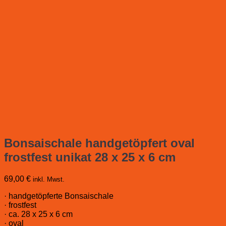
Bonsaischale handgetöpfert oval
frostfest unikat 28 x 25 x 6 cm
69,00
€
inkl. Mwst.
· handgetöpferte Bonsaischale
· frostfest
· ca. 28 x 25 x 6 cm
· oval