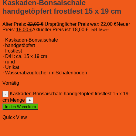
Kaskaden-Bonsaischale
handgetöpfert frostfest 15 x 19 cm
Alter Preis:
22,00
€
Ursprünglicher Preis war: 22,00 €
Neuer
Preis:
18,00
€
Aktueller Preis ist: 18,00 €.
inkl. Mwst.
· Kaskaden-Bonsaischale
· handgetöpfert
· frostfest
· D/H: ca. 15 x 19 cm
· rund
· Unikat
· Wasserabzuglöcher im Schalenboden
Vorrätig
Kaskaden-Bonsaischale handgetöpfert frostfest 15 x 19
cm Menge
In den Warenkorb
Quick View