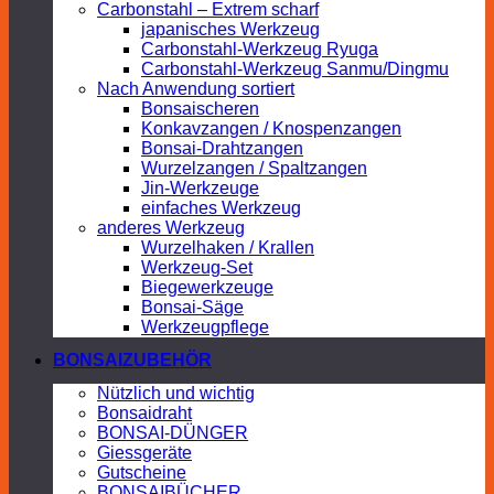
Carbonstahl – Extrem scharf
japanisches Werkzeug
Carbonstahl-Werkzeug Ryuga
Carbonstahl-Werkzeug Sanmu/Dingmu
Nach Anwendung sortiert
Bonsaischeren
Konkavzangen / Knospenzangen
Bonsai-Drahtzangen
Wurzelzangen / Spaltzangen
Jin-Werkzeuge
einfaches Werkzeug
anderes Werkzeug
Wurzelhaken / Krallen
Werkzeug-Set
Biegewerkzeuge
Bonsai-Säge
Werkzeugpflege
BONSAIZUBEHÖR
Nützlich und wichtig
Bonsaidraht
BONSAI-DÜNGER
Giessgeräte
Gutscheine
BONSAIBÜCHER