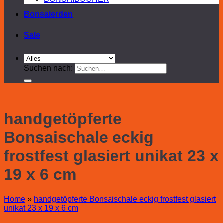
Bonsaierden
Sale
Suchen nach:
handgetöpferte
Bonsaischale eckig
frostfest glasiert unikat 23 x
19 x 6 cm
Home
»
handgetöpferte Bonsaischale eckig frostfest glasiert
unikat 23 x 19 x 6 cm