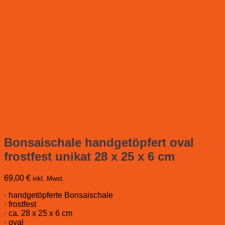
Bonsaischale handgetöpfert oval
frostfest unikat 28 x 25 x 6 cm
69,00
€
inkl. Mwst.
· handgetöpferte Bonsaischale
· frostfest
· ca. 28 x 25 x 6 cm
· oval